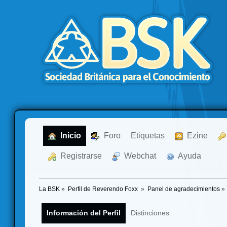
  Inicio
  Foro
Etiquetas
  Ezine
  Registrarse
  Webchat
  Ayuda
La BSK
»
Perfil de Reverendo Foxx 
»
Panel de agradecimientos
»
Información del Perfil
Distinciones