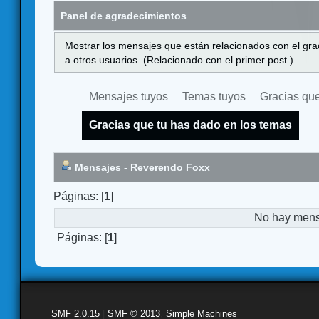
Panel de agradecimientos
Mostrar los mensajes que están relacionados con el gra
a otros usuarios. (Relacionado con el primer post.)
Mensajes tuyos
Temas tuyos
Gracias que
Gracias que tu has dado en los temas
Mensajes - Reverendo Foxx
Páginas: [
1
]
No hay mensa
Páginas: [
1
]
SMF 2.0.15
|
SMF © 2013
,
Simple Machines