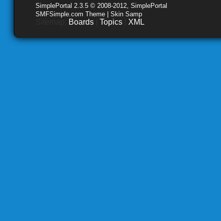
SimplePortal 2.3.5 © 2008-2012, SimplePortal
SMFSimple.com Theme | Skin Samp
Sitemap:
Boards
|
Topics
|
XML