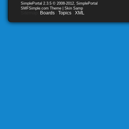
SimplePortal 2.3.5 © 2008-2012, SimplePortal
SMFSimple.com Theme | Skin Samp
Sitemap:
Boards
|
Topics
|
XML