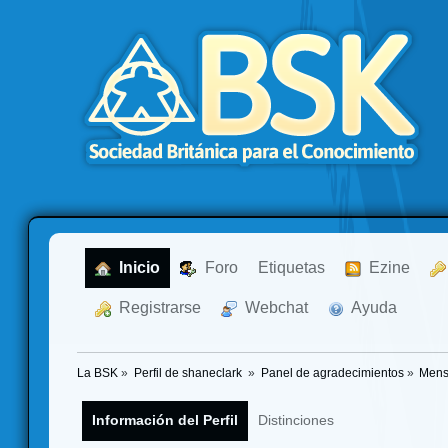
  Inicio
  Foro
Etiquetas
  Ezine
  Registrarse
  Webchat
  Ayuda
La BSK
»
Perfil de shaneclark 
»
Panel de agradecimientos
»
Mens
Información del Perfil
Distinciones