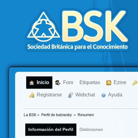
  Inicio
  Foro
Etiquetas
  Ezine
  Registrarse
  Webchat
  Ayuda
La BSK
»
Perfil de balowsky 
»
Resumen
Información del Perfil
Distinciones