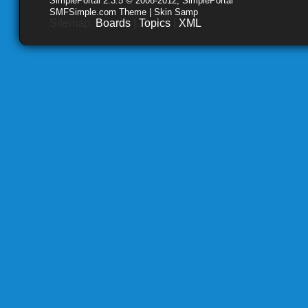
SimplePortal 2.3.5 © 2008-2012, SimplePortal
SMFSimple.com Theme | Skin Samp
Sitemap:
Boards
|
Topics
|
XML