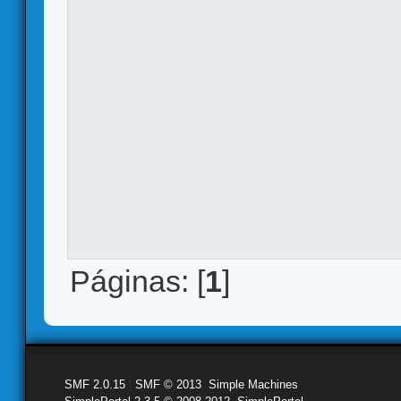
Páginas: [
1
]
SMF 2.0.15
|
SMF © 2013
,
Simple Machines