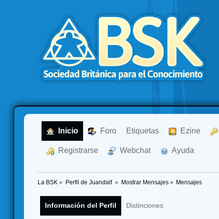
  Inicio
  Foro
Etiquetas
  Ezine
  Registrarse
  Webchat
  Ayuda
La BSK
»
Perfil de Juandalf 
»
Mostrar Mensajes
»
Mensajes
Información del Perfil
Distinciones