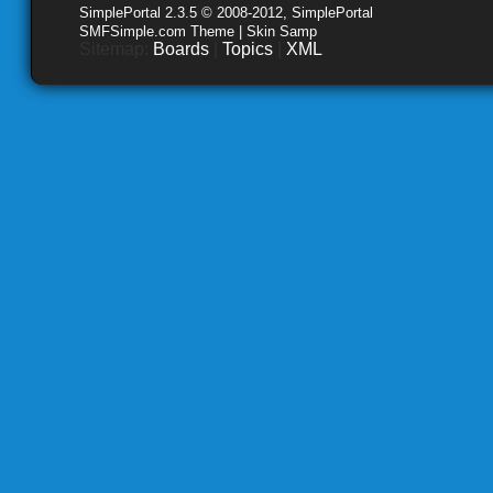
SimplePortal 2.3.5 © 2008-2012, SimplePortal
SMFSimple.com Theme | Skin Samp
Sitemap:
Boards
|
Topics
|
XML