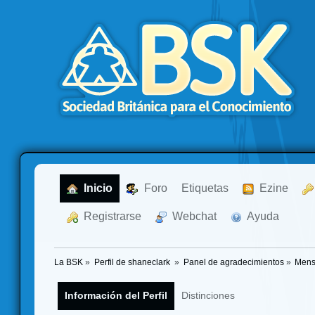
  Inicio
  Foro
Etiquetas
  Ezine
  Registrarse
  Webchat
  Ayuda
La BSK
»
Perfil de shaneclark 
»
Panel de agradecimientos
»
Mens
Información del Perfil
Distinciones