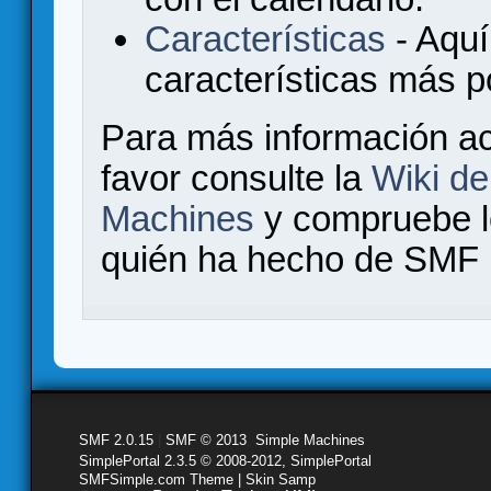
Características
- Aquí
características más 
Para más información a
favor consulte la
Wiki d
Machines
y compruebe 
quién ha hecho de SMF l
SMF 2.0.15
|
SMF © 2013
,
Simple Machines
SimplePortal 2.3.5 © 2008-2012, SimplePortal
SMFSimple.com Theme | Skin Samp