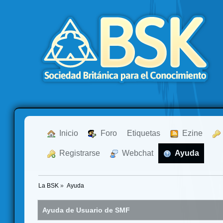
  Inicio
  Foro
Etiquetas
  Ezine
  Registrarse
  Webchat
  Ayuda
La BSK
»
Ayuda
Ayuda de Usuario de SMF