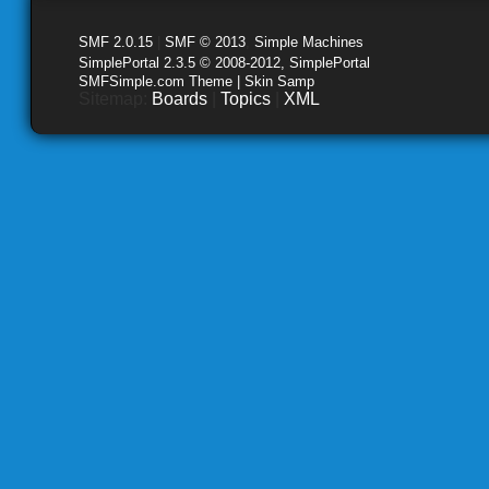
SMF 2.0.15
|
SMF © 2013
,
Simple Machines
SimplePortal 2.3.5 © 2008-2012, SimplePortal
SMFSimple.com Theme | Skin Samp
Sitemap:
Boards
|
Topics
|
XML