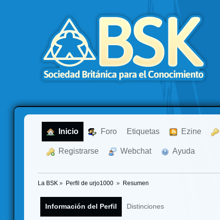
  Inicio
  Foro
Etiquetas
  Ezine
  Registrarse
  Webchat
  Ayuda
La BSK
»
Perfil de urjo1000 
»
Resumen
Información del Perfil
Distinciones