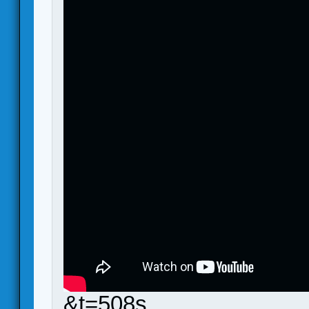
&t=508s