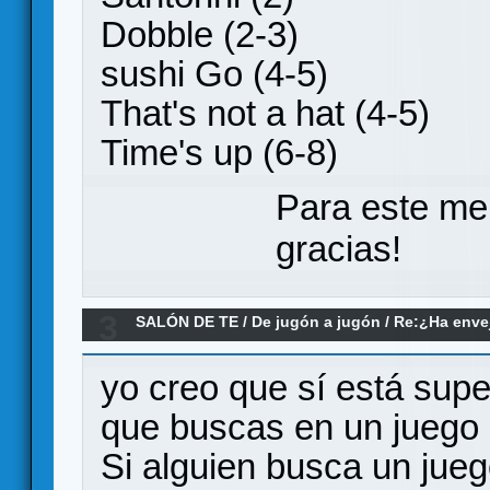
Dobble (2-3)
sushi Go (4-5)
That's not a hat (4-5)
Time's up (6-8)
Para este me
gracias!
3
SALÓN DE TE
/
De jugón a jugón
/
Re:¿Ha envej
juegos modernos no le llegan a la altura?
yo creo que sí está sup
que buscas en un juego
Si alguien busca un jue