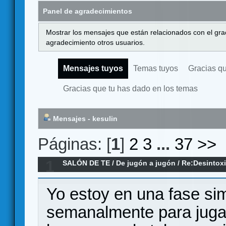
Panel de agradecimientos
Mostrar los mensajes que están relacionados con el gra
agradecimiento otros usuarios.
Mensajes tuyos
Temas tuyos
Gracias q
Gracias que tu has dado en los temas
Mensajes - kesulin
Páginas: [
1
]
2
3
...
37
>>
1
SALÓN DE TE
/
De jugón a jugón
/
Re:Desintox
Yo estoy en una fase sim
semanalmente para jugar