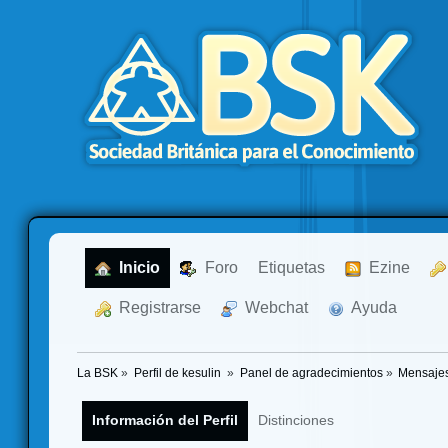
  Inicio
  Foro
Etiquetas
  Ezine
  Registrarse
  Webchat
  Ayuda
La BSK
»
Perfil de kesulin 
»
Panel de agradecimientos
»
Mensajes
Información del Perfil
Distinciones