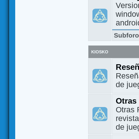
Versio
window
androi
Subfor
KIOSKO
Reseñ
Reseña
de jue
Otras
Otras 
revist
de jue