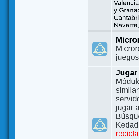
Valencia
y Grana
Cantabri
Navarra
Micro
Micror
juego
Jugar
Módulo
simila
servid
jugar 
Búsque
Kedada
recicl