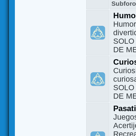
Subfor
Humo
Humor 
divert
SOLO
DE M
Curio
Curios
curios
SOLO
DE M
Pasat
Juegos
Acerti
Recrea