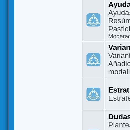
Ayuda
Ayuda
Resúm
Pastic
Modera
Varia
Varian
Añadi
modal
Estra
Estrat
Dudas
Plante