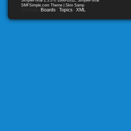
SimplePortal 2.3.5 © 2008-2012, SimplePortal
SMFSimple.com Theme | Skin Samp
Sitemap:
Boards
|
Topics
|
XML