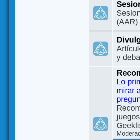
Sesio
Sesion
(AAR)
Divul
Artícu
y deba
Reco
Lo pri
mirar 
pregun
Recom
juegos
Geekli
Modera