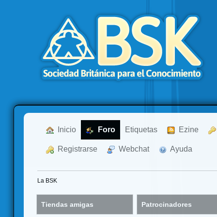
  Inicio
  Foro
Etiquetas
  Ezine
  Registrarse
  Webchat
  Ayuda
La BSK
Tiendas amigas
Patrocinadores