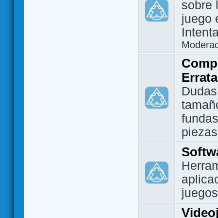
sobre 
juego 
Intent
Modera
Compo
Errat
Dudas
tamañ
fundas
piezas
Softw
Herram
aplica
juegos
Video