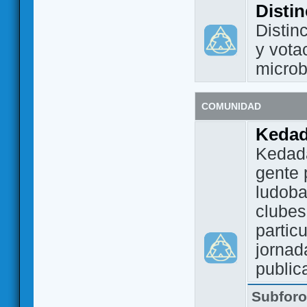
Disti
Distin
y vota
micro
COMUNIDAD
Keda
Kedada
gente 
ludoba
clubes
partic
jornad
public
Subfor