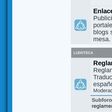
Enlac
Public
portal
blogs 
mesa.
LUDOTECA
Regla
Regla
Traduc
españo
Modera
Subfor
reglame