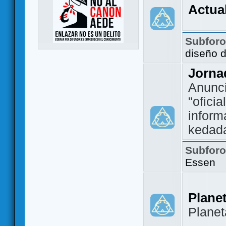
Actua
Subfor
diseño 
Jorna
Anunc
"ofici
inform
kedad
Subfor
Essen
Plane
Plane