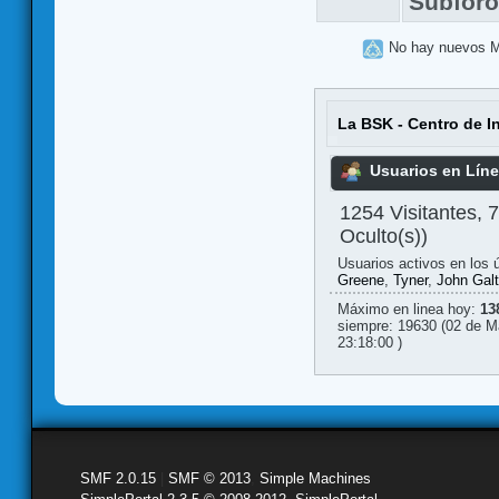
Subfor
No hay nuevos 
La BSK - Centro de I
Usuarios en Lín
1254 Visitantes, 
Oculto(s))
Usuarios activos en los 
Greene
,
Tyner
,
John Galt
Máximo en linea hoy:
13
siempre: 19630 (02 de M
23:18:00 )
SMF 2.0.15
|
SMF © 2013
,
Simple Machines