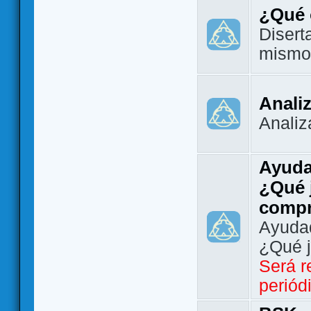
¿Qué 
Disert
mismo
Analiz
Analiz
Ayuda
¿Qué 
comp
Ayudad
¿Qué 
Será r
periód