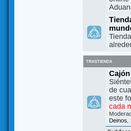
Aduan
Tienda
mund
Tienda
alrede
TRASTIENDA
Cajón
Siénte
de cua
este f
cada 
Modera
Deinos
,