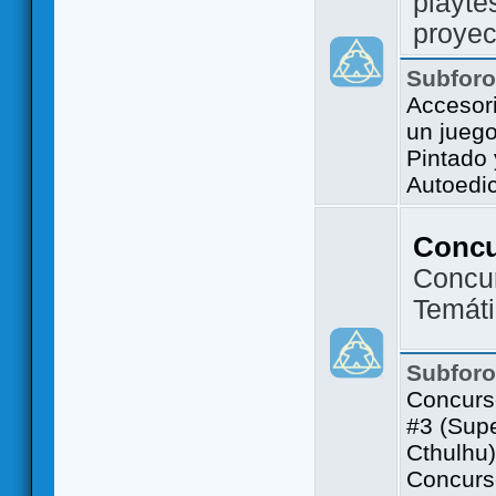
playte
proyec
Subfor
Accesor
un jueg
Pintado
Autoedi
Conc
Concu
Temát
Subfor
Concurs
#3 (Sup
Cthulhu)
Concurs