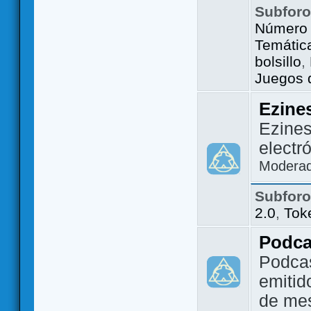
Subfor
Número 
Temátic
bolsillo
,
Juegos d
Ezine
Ezines
electr
Modera
Subfor
2.0
,
Tok
Podca
Podca
emitid
de me