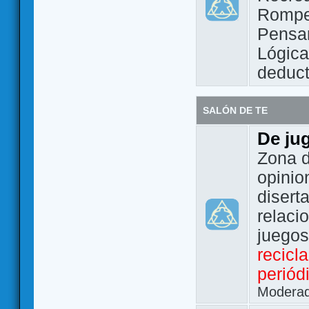
Rompe
Pensam
Lógic
deduct
SALÓN DE TE
De ju
Zona d
opinio
disert
relaci
juego
recicl
periód
Modera