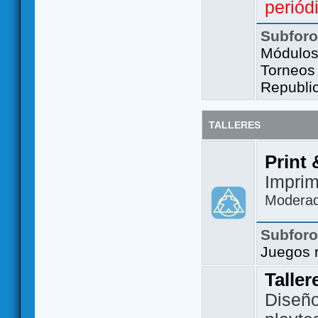
periód
Subfor
Módulos 
Torneos
Republi
TALLERES
Print 
Imprim
Modera
Subfor
Juegos 
Taller
Diseño