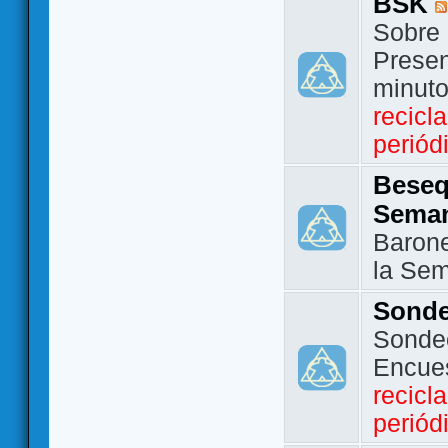
BSK
Sobre 
Presen
minut
recicl
periód
Beseq
Sema
Barone
la Se
Sond
Sondeo
Encue
recicl
periód