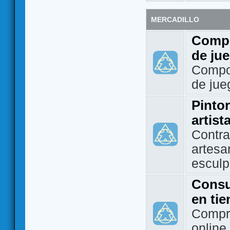
MERCADILLO
Compo
de ju
Compo
de jue
Pintor
artist
Contra
artesa
esculp
Consu
en ti
Compra
online 