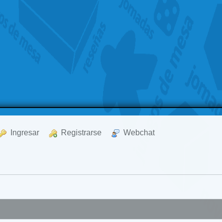
  Ingresar
  Registrarse
  Webchat