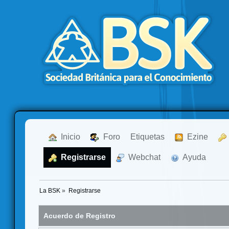
  Inicio
  Foro
Etiquetas
  Ezine
  Registrarse
  Webchat
  Ayuda
La BSK
»
Registrarse
Acuerdo de Registro