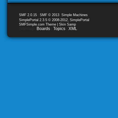
SMF 2.0.15
|
SMF © 2013
,
Simple Machines
SimplePortal 2.3.5 © 2008-2012, SimplePortal
SMFSimple.com Theme | Skin Samp
Sitemap:
Boards
|
Topics
|
XML