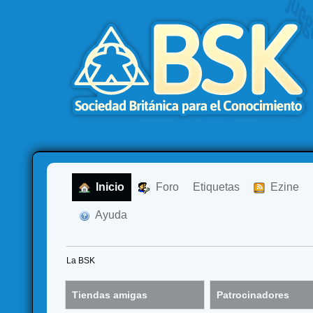
  Inicio
  Foro
Etiquetas
  Ezine
  Ayuda
La BSK
Tiendas amigas
Patrocinadores