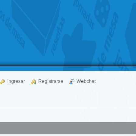
  Ingresar
  Registrarse
  Webchat