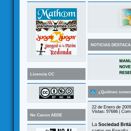
NOTICIAS DESTAC
MANU
NOVE
RESE
Licencia CC
¿Quiénes somo
22 de Enero de 2009
Vistas: 97686 | Come
No Canon AEDE
La
Sociedad Britá
cartas en España.