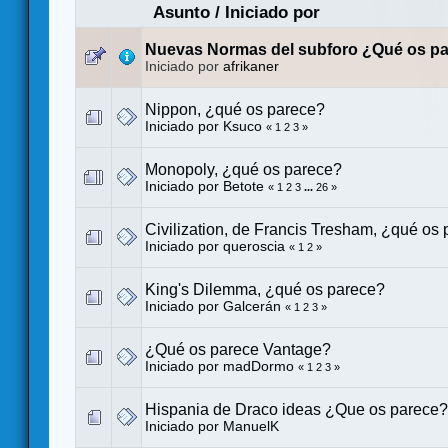
Asunto
/
Iniciado por
Nuevas Normas del subforo ¿Qué os p
Iniciado por
afrikaner
Nippon, ¿qué os parece?
Iniciado por
Ksuco
«
1
2
3
»
Monopoly, ¿qué os parece?
Iniciado por
Betote
«
1
2
3
...
26
»
Civilization, de Francis Tresham, ¿qué os
Iniciado por
queroscia
«
1
2
»
King's Dilemma, ¿qué os parece?
Iniciado por
Galcerán
«
1
2
3
»
¿Qué os parece Vantage?
Iniciado por
madDormo
«
1
2
3
»
Hispania de Draco ideas ¿Que os parece?
Iniciado por
ManuelK