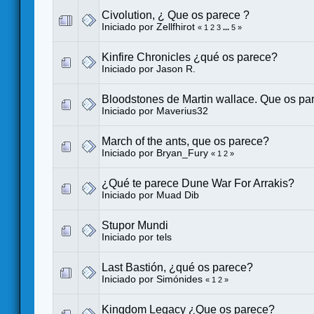
Civolution, ¿ Que os parece ?
Iniciado por
Zellfhirot
«
1
2
3
...
5
»
Kinfire Chronicles ¿qué os parece?
Iniciado por
Jason R.
Bloodstones de Martin wallace. Que os pa
Iniciado por
Maverius32
March of the ants, que os parece?
Iniciado por
Bryan_Fury
«
1
2
»
¿Qué te parece Dune War For Arrakis?
Iniciado por
Muad Dib
Stupor Mundi
Iniciado por
tels
Last Bastión, ¿qué os parece?
Iniciado por
Simónides
«
1
2
»
Kingdom Legacy ¿Que os parece?