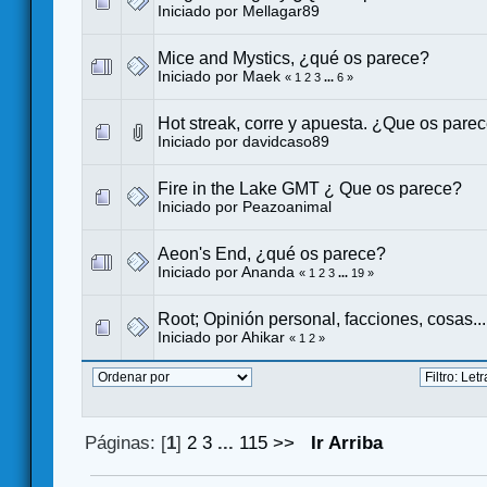
Iniciado por
Mellagar89
Mice and Mystics, ¿qué os parece?
Iniciado por
Maek
«
1
2
3
...
6
»
Hot streak, corre y apuesta. ¿Que os pare
Iniciado por
davidcaso89
Fire in the Lake GMT ¿ Que os parece?
Iniciado por
Peazoanimal
Aeon's End, ¿qué os parece?
Iniciado por
Ananda
«
1
2
3
...
19
»
Root; Opinión personal, facciones, cosas...
Iniciado por
Ahikar
«
1
2
»
Páginas: [
1
]
2
3
...
115
>>
Ir Arriba