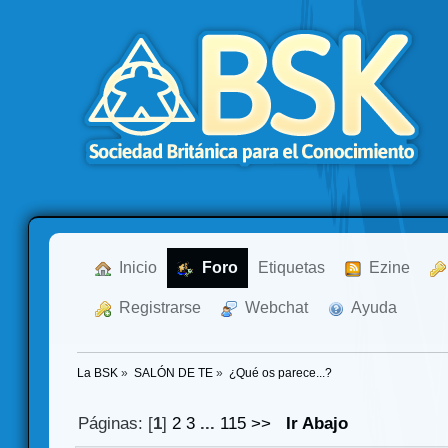
  Inicio
  Foro
Etiquetas
  Ezine
  Registrarse
  Webchat
  Ayuda
La BSK
»
SALÓN DE TE
»
¿Qué os parece...?
Páginas: [
1
]
2
3
...
115
>>
Ir Abajo