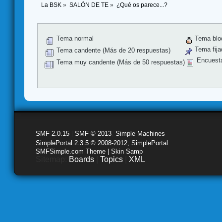
La BSK
»
SALÓN DE TE
»
¿Qué os parece...?
Tema normal
Tema blo
Tema fija
Tema candente (Más de 20 respuestas)
Encuest
Tema muy candente (Más de 50 respuestas)
SMF 2.0.15
|
SMF © 2013
,
Simple Machines
SimplePortal 2.3.5 © 2008-2012, SimplePortal
SMFSimple.com Theme | Skin Samp
Sitemap:
Boards
|
Topics
|
XML