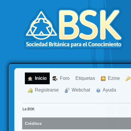
  Inicio
  Foro
Etiquetas
  Ezine
  Registrarse
  Webchat
  Ayuda
La BSK
Créditos