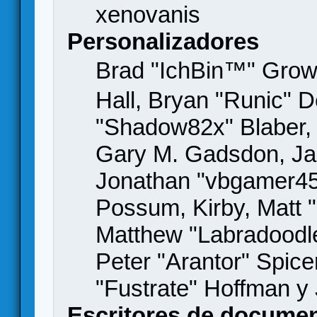
xenovanis
Personalizadores
Brad "IchBin™" Gro
Hall, Bryan "Runic" D
"Shadow82x" Blaber, 
Gary M. Gadsdon, Jas
Jonathan "vbgamer45" 
Possum, Kirby, Matt
Matthew "Labradoodle
Peter "Arantor" Spice
"Fustrate" Hoffman y
Escritores de docume