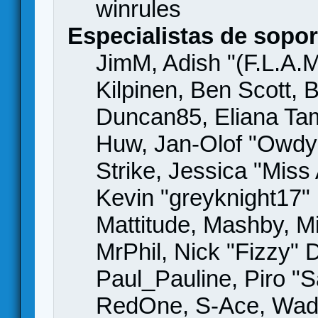
winrules
Especialistas de sopor
JimM, Adish "(F.L.A.M
Kilpinen, Ben Scott,
Duncan85, Eliana Tame
Huw, Jan-Olof "Owdy"
Strike, Jessica "Mis
Kevin "greyknight17" H
Mattitude, Mashby, Mic
MrPhil, Nick "Fizzy" 
Paul_Pauline, Piro "S
RedOne, S-Ace, Wad