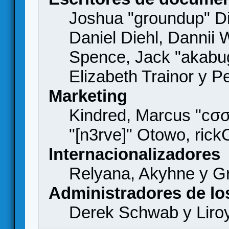
Joshua "groundup" Di
Daniel Diehl, Dannii 
Spence, Jack "akabu
Elizabeth Trainor y 
Marketing
Kindred, Marcus "cσσ
"[n3rve]" Otowo, rick
Internacionalizadores
Relyana, Akyhne y G
Administradores de lo
Derek Schwab y Liro