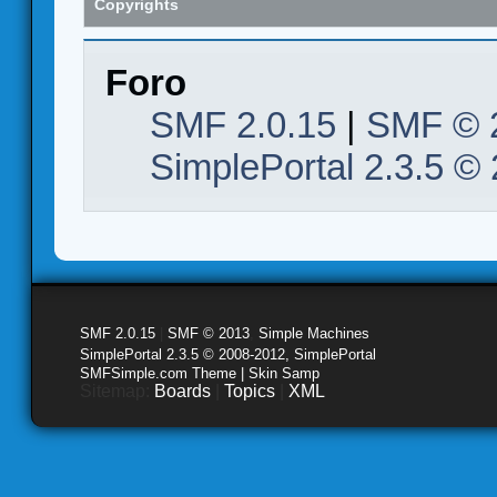
Copyrights
Foro
SMF 2.0.15
|
SMF © 
SimplePortal 2.3.5 ©
SMF 2.0.15
|
SMF © 2013
,
Simple Machines
SimplePortal 2.3.5 © 2008-2012, SimplePortal
SMFSimple.com Theme | Skin Samp
Sitemap:
Boards
|
Topics
|
XML