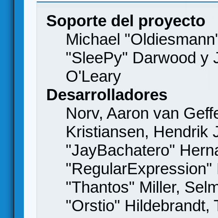
Soporte del proyecto
Michael "Oldiesmann
"SleePy" Darwood y J
O'Leary
Desarrolladores
Norv, Aaron van Geffe
Kristiansen, Hendrik
"JayBachatero" Hern
"RegularExpression"
"Thantos" Miller, Se
"Orstio" Hildebrandt,