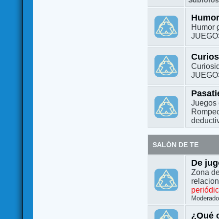
Subforo
Humo
Humor g
JUEGO
Curio
Curiosi
JUEGO
Pasat
Juegos 
Rompeca
deductiv
SALÓN DE TE
De jug
Zona de
relacio
periódi
Moderado
¿Qué o