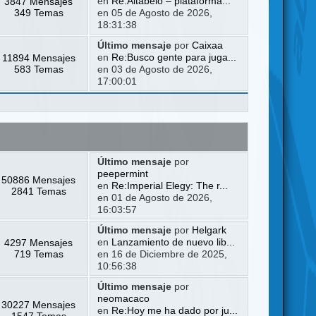
3847 Mensajes
en
Re:Altabelo – plataforma...
349 Temas
en 05 de Agosto de 2026,
18:31:38
Último mensaje
por
Caixaa
11894 Mensajes
en
Re:Busco gente para juga...
583 Temas
en 03 de Agosto de 2026,
17:00:01
Último mensaje
por
peepermint
50886 Mensajes
en
Re:Imperial Elegy: The r...
2841 Temas
en 01 de Agosto de 2026,
16:03:57
Último mensaje
por
Helgark
4297 Mensajes
en
Lanzamiento de nuevo lib...
719 Temas
en 16 de Diciembre de 2025,
10:56:38
Último mensaje
por
neomacaco
30227 Mensajes
en
Re:Hoy me ha dado por ju...
1547 Temas