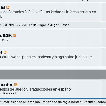
das
s de Jornadas "oficiales". Las kedadas informales van en
s.
s
:
JORNADAS BSK
,
Feria Jugar X Jugar
,
Essen
ta BSK
a BSK
es
a otras webs, portales, podcast y blogs sobre juegos de
mentos
ntos de Juego y Traducciones en español.
r:
Blacksad
s
:
Traducciones en proceso
,
Peticiones de reglamentos
,
Decktet
,
Iceho