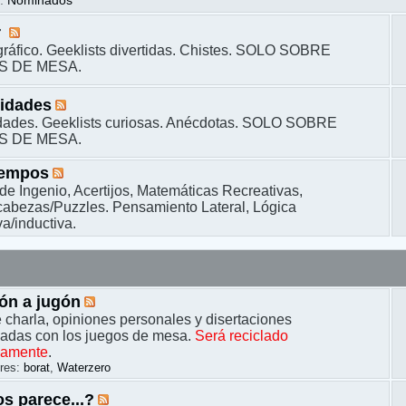
s
:
Nominados
r
ráfico. Geeklists divertidas. Chistes. SOLO SOBRE
S DE MESA.
sidades
dades. Geeklists curiosas. Anécdotas. SOLO SOBRE
S DE MESA.
iempos
de Ingenio, Acertijos, Matemáticas Recreativas,
bezas/Puzzles. Pensamiento Lateral, Lógica
a/inductiva.
ón a jugón
 charla, opiniones personales y disertaciones
nadas con los juegos de mesa.
Será reciclado
camente
.
res:
borat
,
Waterzero
s parece...?