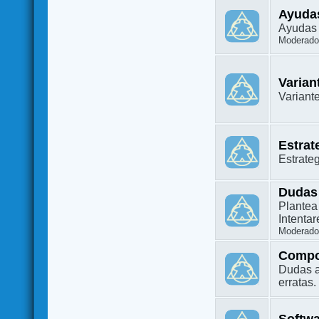
Ayuda
Ayudas 
Moderado
Varian
Variant
Estrat
Estrate
Dudas
Plantea
Intenta
Moderado
Compo
Dudas a
erratas.
Softw