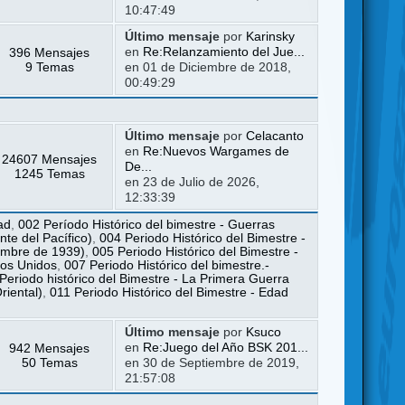
10:47:49
Último mensaje
por
Karinsky
396 Mensajes
en
Re:Relanzamiento del Jue...
9 Temas
en 01 de Diciembre de 2018,
00:49:29
Último mensaje
por
Celacanto
en
Re:Nuevos Wargames de
24607 Mensajes
De...
1245 Temas
en 23 de Julio de 2026,
12:33:39
ad
,
002 Período Histórico del bimestre - Guerras
te del Pacífico)
,
004 Periodo Histórico del Bimestre -
iembre de 1939)
,
005 Periodo Histórico del Bimestre -
dos Unidos
,
007 Periodo Histórico del bimestre.-
Periodo histórico del Bimestre - La Primera Guerra
riental)
,
011 Periodo Histórico del Bimestre - Edad
Último mensaje
por
Ksuco
942 Mensajes
en
Re:Juego del Año BSK 201...
50 Temas
en 30 de Septiembre de 2019,
21:57:08