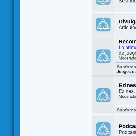
Sesione
Divulg
Artículo
Recom
Lo prim
de juego
Moderado
Subforo
Juegos de 
Ezine
Ezines. 
Moderado
Subforo
Podca
Podcast