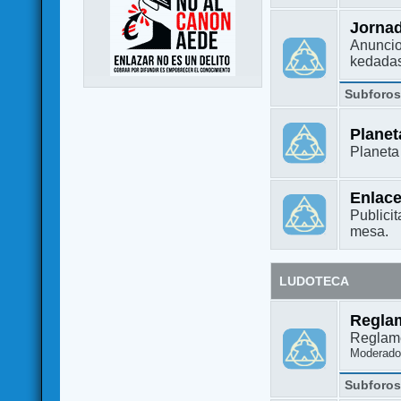
Jorna
Anuncio
kedada
Subforo
Plane
Planet
Enlac
Publicit
mesa.
LUDOTECA
Regla
Reglame
Moderado
Subforo