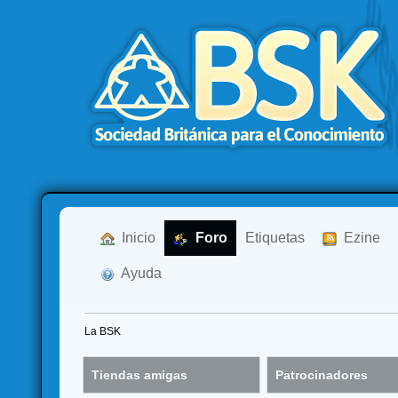
  Inicio
  Foro
Etiquetas
  Ezine
  Ayuda
La BSK
Tiendas amigas
Patrocinadores