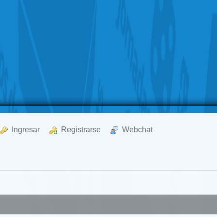
  Ingresar
  Registrarse
  Webchat