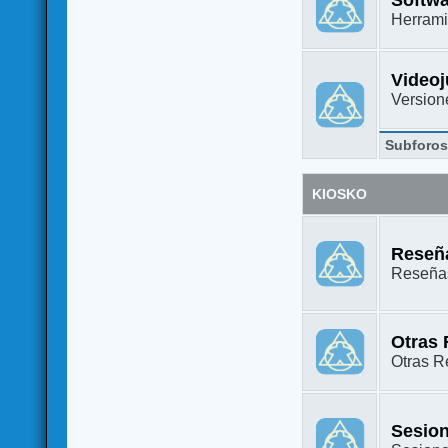
Herrami
Video
Versione
Subforo
KIOSKO
Reseña
Reseñas
Otras
Otras Re
Sesion