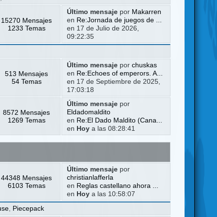
Último mensaje
por
Makarren
15270 Mensajes
en
Re:Jornada de juegos de ...
1233 Temas
en 17 de Julio de 2026,
09:22:35
Último mensaje
por
chuskas
513 Mensajes
en
Re:Echoes of emperors. A...
54 Temas
en 17 de Septiembre de 2025,
17:03:18
Último mensaje
por
8572 Mensajes
Eldadomaldito
1269 Temas
en
Re:El Dado Maldito (Cana...
en
Hoy
a las 08:28:41
Último mensaje
por
44348 Mensajes
christianlafferla
6103 Temas
en
Reglas castellano ahora ...
en
Hoy
a las 10:58:07
use
,
Piecepack