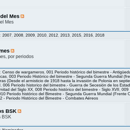
 del Mes
el Mes
s
:
2007
,
2008
,
2009
,
2010
,
2012
,
2013
,
2015
,
2016
,
2018
mes
s, por periodos
s
:
Censo de wargameros
,
001 Periodo histórico del bimestre - Antigüed
icas
,
003 Periodo Histórico del bimestre - Segunda Guerra Mundial (fren
ras (Desde el armisticio de 1918 hasta la invasión de Polonia en sept
I
,
006 Periodo historico del bimestre.- Guerra de Secesión de los Esta
itad del Siglo XX
,
008 Periodo histórico del bimestre - Siglo XVII
,
009 
010 Periodo histórico del Bimestre - Segunda Guerra Mundial (Frente O
2 - Periodo Histórico del Bimestre - Combates Aéreos
os BSK
s BSK