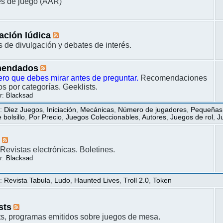
s de juego (AAR)
ación lúdica
s de divulgación y debates de interés.
endados
ero que debes mirar antes de preguntar.
Recomendaciones
s por categorías. Geeklists.
r:
Blacksad
s
:
Diez Juegos
,
Iniciación
,
Mecánicas
,
Número de jugadores
,
Pequeñas
bolsillo
,
Por Precio
,
Juegos Coleccionables
,
Autores
,
Juegos de rol
,
J
s
Revistas electrónicas. Boletines.
r:
Blacksad
s
:
Revista Tabula
,
Ludo
,
Haunted Lives
,
Troll 2.0
,
Token
sts
s, programas emitidos sobre juegos de mesa.