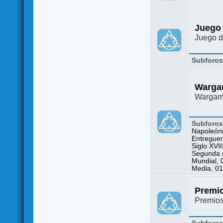
Juego
Juego d
Subforo
Warga
Wargame
Subforo
Napoleón
Entreguer
Siglo XVII
Segunda m
Mundial
,
Media
,
01
Premi
Premio