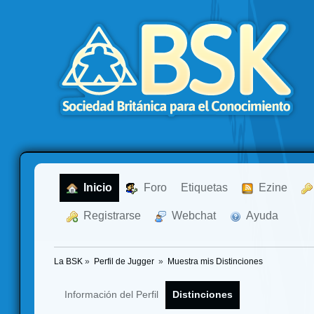
  Inicio
  Foro
Etiquetas
  Ezine
  Registrarse
  Webchat
  Ayuda
La BSK
»
Perfil de Jugger 
»
Muestra mis Distinciones
Información del Perfil
Distinciones