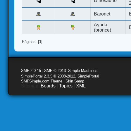
Dinosaurio
Baronet
Ayuda
(bronce)
Páginas: [
1
]
SMF 2.0.15
|
SMF © 2013
,
Simple Machines
SimplePortal 2.3.5 © 2008-2012, SimplePortal
SMFSimple.com Theme | Skin Samp
Sitemap:
Boards
|
Topics
|
XML