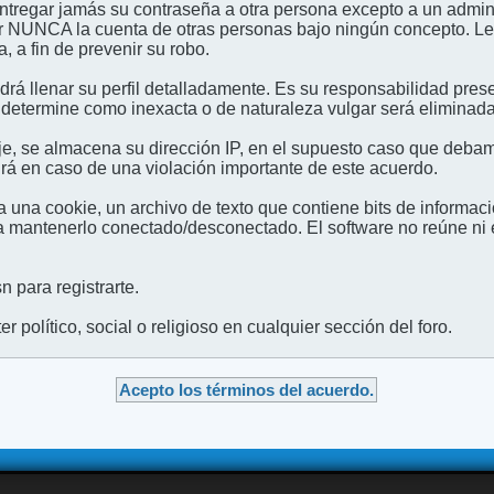
entregar jamás su contraseña a otra persona excepto a un admini
usar NUNCA la cuenta de otras personas bajo ningún concep
 a fin de prevenir su robo.
odrá llenar su perfil detalladamente. Es su responsabilidad pres
 determine como inexacta o de naturaleza vulgar será eliminada,
e, se almacena su dirección IP, en el supuesto caso que debamo
irá en caso de una violación importante de este acuerdo.
 una cookie, un archivo de texto que contiene bits de informac
mantenerlo conectado/desconectado. El software no reúne ni en
 para registrarte.
 político, social o religioso en cualquier sección del foro.