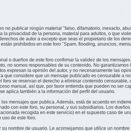
n no publicar ningún material "falso, difamatorio, inexacto, abus
a privacidad de la persona, material para adultos, o que viole
derechos de autor a excepto que seas el propietario de los der
én están prohibidos en este foro "Spam, flooding, anuncios, me
nal o dueños de este foro confirmar la validez de los mensajes
nto, no somos responsables de su contenido. No garantizamos la 
s expresan la opinión del autor, y no necesariamente las opini
era que considere que un mensaje publicado es censurable a noti
l foro se reservan el derecho a eliminar contenido censurable, 
oceso manual, así que, por favor entienda que pueden no ser c
se aplica también a la información del perfil del usuario.
 los mensajes que publica. Además, está de acuerdo en indemni
onado con este foro, su personal, y sus subsidiarios. Los dueños
relacionada recogida en este servicio) en el supuesto caso de u
 uso de este foro.
gir su nombre de usuario. Le aconsejamos que utilice un nombr