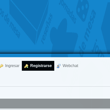
  Ingresar
  Registrarse
  Webchat