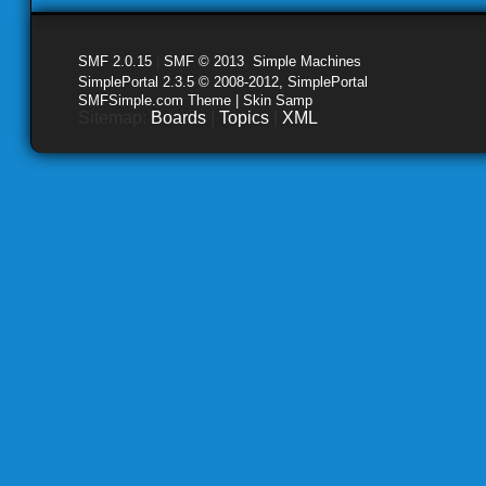
SMF 2.0.15
|
SMF © 2013
,
Simple Machines
SimplePortal 2.3.5 © 2008-2012, SimplePortal
SMFSimple.com Theme | Skin Samp
Sitemap:
Boards
|
Topics
|
XML