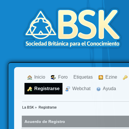
  Inicio
  Foro
Etiquetas
  Ezine
  Registrarse
  Webchat
  Ayuda
La BSK
»
Registrarse
Acuerdo de Registro