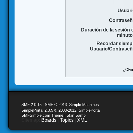
Usuari
Contraseñ
Duración de la sesión 
minuto
Recordar siemp
Usuario/Contraseñ
¿Olvi
SMF 2.0.15
|
SMF © 2013
,
Simple Machines
SimplePortal 2.3.5 © 2008-2012, SimplePortal
SMFSimple.com Theme | Skin Samp
Sitemap:
Boards
|
Topics
|
XML