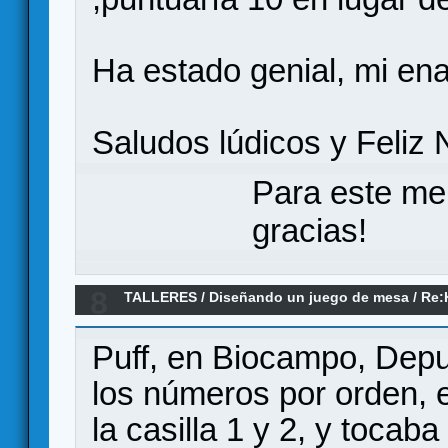
Ha estado genial, mi e
Saludos lúdicos y Feliz 
Para este me
gracias!
8
TALLERES
/
Diseñando un juego de mesa
/
Re:
and paint, 2-100 jugadores, dados, papel y lápi
Puff, en Biocampo, Depu
los números por orden, 
la casilla 1 y 2, y tocab