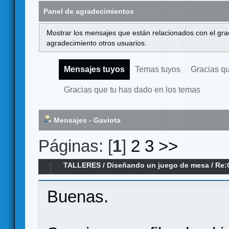
Panel de agradecimientos
Mostrar los mensajes que están relacionados con el gra
agradecimiento otros usuarios.
Mensajes tuyos
Temas tuyos
Gracias q
Gracias que tu has dado en los temas
Mensajes - Gaviota
Páginas: [
1
]
2
3
>>
1
TALLERES
/
Diseñando un juego de mesa
/
Re:
Buenas.