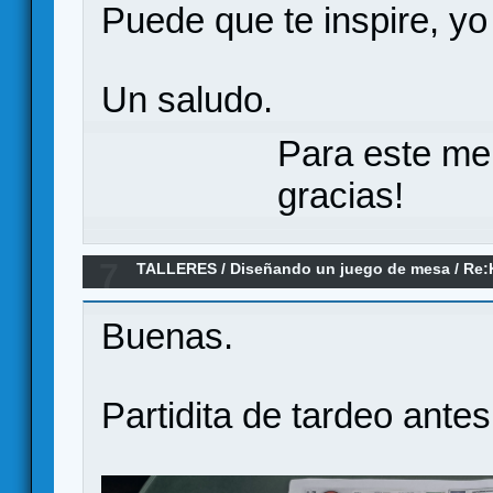
Puede que te inspire, yo
Un saludo.
Para este me
gracias!
7
TALLERES
/
Diseñando un juego de mesa
/
Re:
and Write, 1-10 jugadores, dados, papel y lápiz
Buenas.
Partidita de tardeo ant