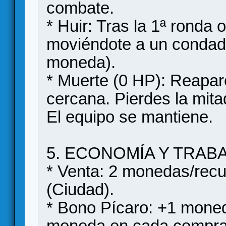
combate.
* Huir: Tras la 1ª ronda 
moviéndote a un condad
moneda).
* Muerte (0 HP): Reapar
cercana. Pierdes la mita
El equipo se mantiene.
5. ECONOMÍA Y TRA
* Venta: 2 monedas/rec
(Ciudad).
* Bono Pícaro: +1 moneda
moneda en cada compra