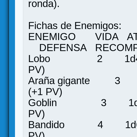
ronda).
Fichas de Enemigos:
ENEMIGO VIDA A
DEFENSA RECOMP
Lobo 2 1d4 1 
PV)
Araña gigante 3 
(+1 PV)
Goblin 3 1d4+1 
PV)
Bandido 4 1d6 1
PV)