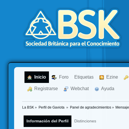
  Inicio
  Foro
Etiquetas
  Ezine
  Registrarse
  Webchat
  Ayuda
La BSK
»
Perfil de Gaviota 
»
Panel de agradecimientos
»
Mensaje
Información del Perfil
Distinciones