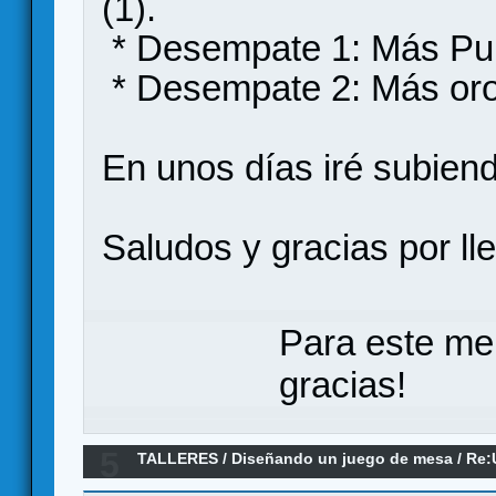
(1).
* Desempate 1: Más Pun
* Desempate 2: Más or
En unos días iré subiend
Saludos y gracias por ll
Para este me
gracias!
5
TALLERES
/
Diseñando un juego de mesa
/
Re:
movement system)