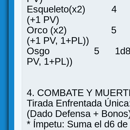
Esqueleto(x2) 4 
(+1 PV)
Orco (x2) 5 1d
(+1 PV, 1+PL))
Osgo 5 1d8+1 
PV, 1+PL))
4. COMBATE Y MUERT
Tirada Enfrentada Única
(Dado Defensa + Bonos)
* Ímpetu: Suma el d6 de 