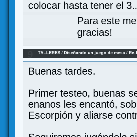
colocar hasta tener el 3..
Para este me
gracias!
9
TALLERES
/
Diseñando un juego de mesa
/
Re:
and paint, 2-100 jugadores, dados, papel y lápi
Buenas tardes.
Primer testeo, buenas s
enanos les encantó, sob
Escorpión y aliarse contr