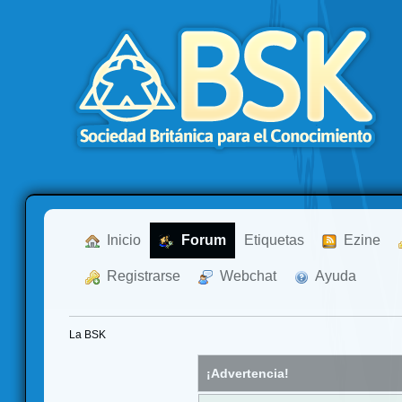
  Inicio
  Forum
Etiquetas
  Ezine
  Registrarse
  Webchat
  Ayuda
La BSK
¡Advertencia!