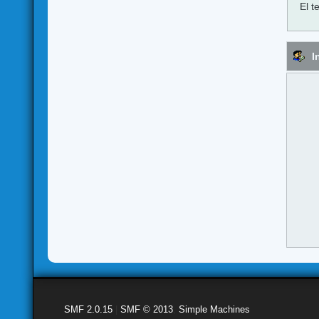
El t
I
SMF 2.0.15
|
SMF © 2013
,
Simple Machines