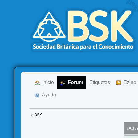
  Inicio
  Forum
Etiquetas
  Ezine
  Ayuda
La BSK
¡Adve