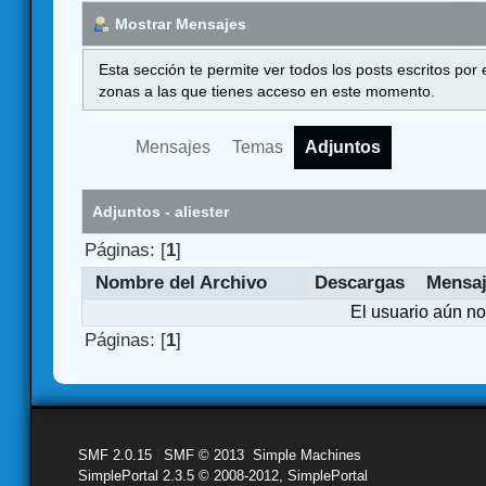
Mostrar Mensajes
Esta sección te permite ver todos los posts escritos por
zonas a las que tienes acceso en este momento.
Mensajes
Temas
Adjuntos
Adjuntos - aliester
Páginas: [
1
]
Nombre del Archivo
Descargas
Mensa
El usuario aún no
Páginas: [
1
]
SMF 2.0.15
|
SMF © 2013
,
Simple Machines
SimplePortal 2.3.5 © 2008-2012, SimplePortal