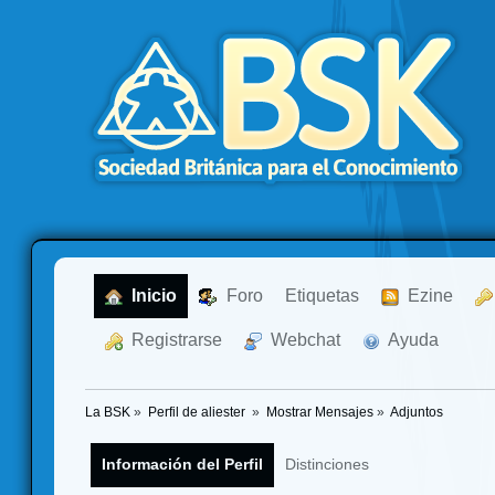
  Inicio
  Foro
Etiquetas
  Ezine
  Registrarse
  Webchat
  Ayuda
La BSK
»
Perfil de aliester 
»
Mostrar Mensajes
»
Adjuntos
Información del Perfil
Distinciones