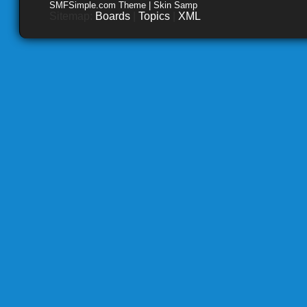
SMFSimple.com Theme | Skin Samp
Sitemap:
Boards
|
Topics
|
XML