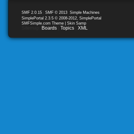
SMF 2.0.15
|
SMF © 2013
,
Simple Machines
SimplePortal 2.3.5 © 2008-2012, SimplePortal
SMFSimple.com Theme | Skin Samp
Sitemap:
Boards
|
Topics
|
XML