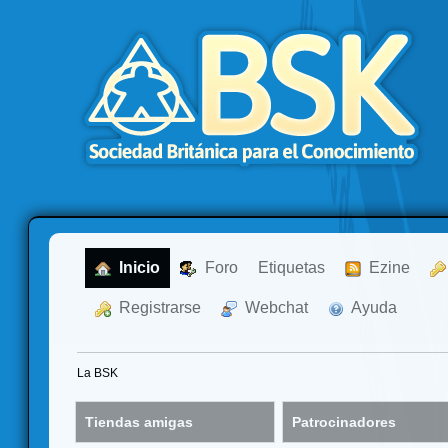
  Inicio
  Foro
Etiquetas
  Ezine
  Registrarse
  Webchat
  Ayuda
La BSK
Tiendas amigas
Patrocinadores