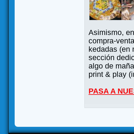
Asimismo, ent
compra-venta
kedadas (en 
sección dedi
algo de maña 
print & play (
PASA A NU