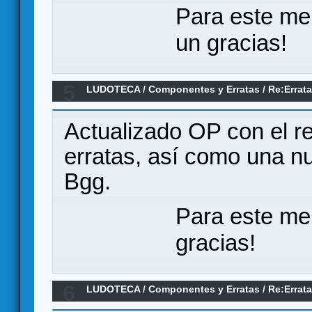
Para este me
un gracias!
5
LUDOTECA
/
Componentes y Erratas
/
Re:Errata
Reyes de la Perdición
Actualizado OP con el r
erratas, así como una n
Bgg.
Para este me
gracias!
6
LUDOTECA
/
Componentes y Erratas
/
Re:Errata
Reyes de la Perdición