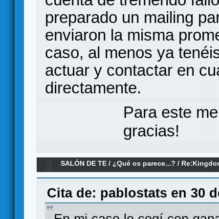
preparado un mailing par
enviaron la misma prome
caso, al menos ya tenéis
actuar y contactar en cu
directamente.
Para este me
gracias!
3
SALÓN DE TE
/
¿Qué os parece...?
/
Re:Kingdo
Cita de: pablostats en 30 d
En mi caso lo cogí con gana