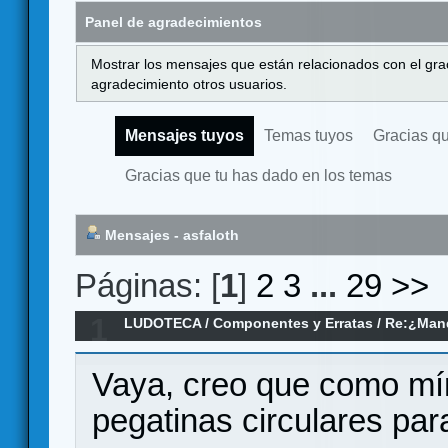
Panel de agradecimientos
Mostrar los mensajes que están relacionados con el gra
agradecimiento otros usuarios.
Mensajes tuyos
Temas tuyos
Gracias q
Gracias que tu has dado en los temas
Mensajes - asfaloth
Páginas: [
1
]
2
3
...
29
>>
1
LUDOTECA
/
Componentes y Erratas
/
Re:¿Mand
Vaya, creo que como mín
pegatinas circulares par