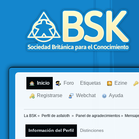
  Inicio
  Foro
Etiquetas
  Ezine
  Registrarse
  Webchat
  Ayuda
La BSK
»
Perfil de asfaloth 
»
Panel de agradecimientos
»
Mensaje
Información del Perfil
Distinciones