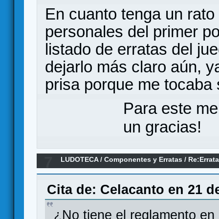
En cuanto tenga un rato
personales del primer po
listado de erratas del j
dejarlo más claro aún, ya
prisa porque me tocaba sa
Para este me
un gracias!
7
LUDOTECA
/
Componentes y Erratas
/
Re:Errata
Reyes de la Perdición
Cita de: Celacanto en 21 d
¿No tiene el reglamento en 