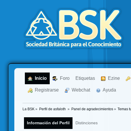
  Inicio
  Foro
Etiquetas
  Ezine
  Registrarse
  Webchat
  Ayuda
La BSK
»
Perfil de asfaloth 
»
Panel de agradecimientos
»
Temas t
Información del Perfil
Distinciones