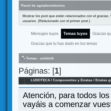
Panel de agradecimientos
Mostrar los post que están relacionados con el gracias.
usuarios. (Relacionado con el primer post.)
Mensajes tuyos
Temas tuyos
Gracias q
Gracias que tu has dado en los temas
Temas - asfaloth
Páginas: [
1
]
1
LUDOTECA
/
Componentes y Erratas
/
Erratas g
Reyes de la Perdición
Atención, para todos los
vayáis a comenzar vues