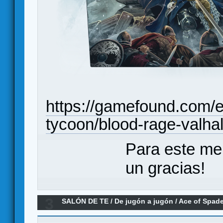
https://gamefound.com/es
tycoon/blood-rage-valhal
Para este me
un gracias!
3
SALÓN DE TE
/
De jugón a jugón
/
Ace of Spade
por racismo