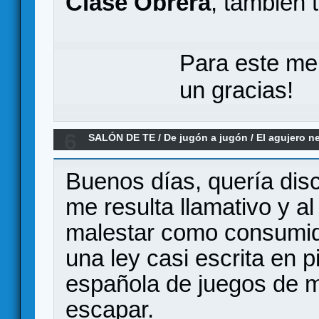
Clase Obrera
, también 
Para este me
un gracias!
6
SALÓN DE TE
/
De jugón a jugón
/
El agujero n
las editoriales españolas
Buenos días, quería dis
me resulta llamativo y a
malestar como consumid
una ley casi escrita en p
española de juegos de m
escapar.