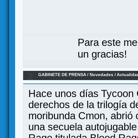
Para este me
un gracias!
2
GABINETE DE PRENSA
/
Novedades / Actualida
estrella en Gamefound
Hace unos días Tycoon 
derechos de la trilogía d
moribunda Cmon, abrió
una secuela autojugable
Rage titulada Blood Rage