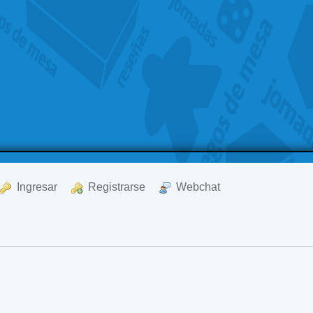
  Ingresar
  Registrarse
  Webchat