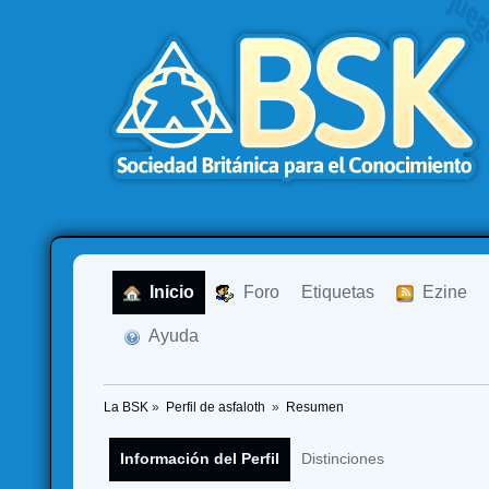
  Inicio
  Foro
Etiquetas
  Ezine
  Ayuda
La BSK
»
Perfil de asfaloth 
»
Resumen
Información del Perfil
Distinciones