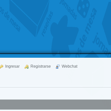
  Ingresar
  Registrarse
  Webchat