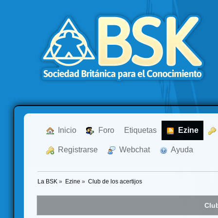
  Inicio
  Foro
Etiquetas
  Ezine
  Registrarse
  Webchat
  Ayuda
La BSK
»
Ezine
»
Club de los acertijos
Club