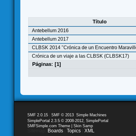
Título
Antebellum 2016
Antebellum 2017
CLBSK 2014 "Crónica de un Encuentro Maravill
Crónica de un viaje a las CLBSK (CLBSK17)
Páginas: [
1
]
SMF 2.0.15
|
SMF © 2013
,
Simple Machines
SimplePortal 2.3.5 © 2008-2012, SimplePortal
SMFSimple.com Theme | Skin Samp
Sitemap:
Boards
|
Topics
|
XML