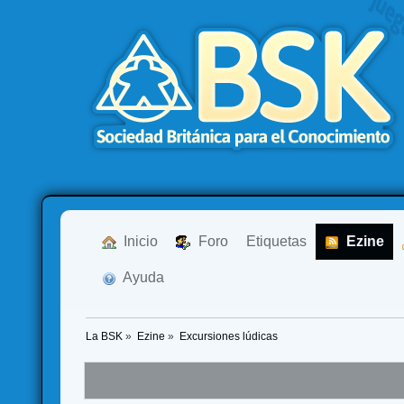
  Inicio
  Foro
Etiquetas
  Ezine
  Ayuda
La BSK
»
Ezine
»
Excursiones lúdicas