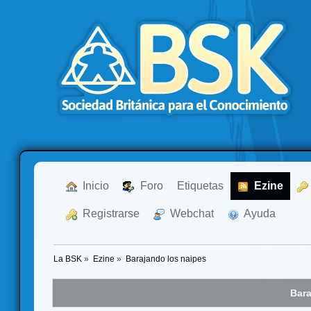
  Inicio
  Foro
Etiquetas
  Ezine
  Registrarse
  Webchat
  Ayuda
La BSK
»
Ezine
»
Barajando los naipes
Bara