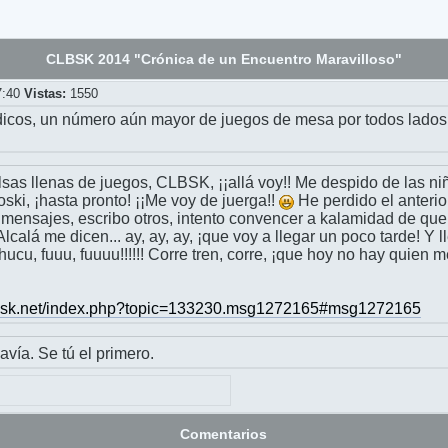
CLBSK 2014 "Crónica de un Encuentro Maravilloso"
7:40
Vistas:
1550
icos, un número aún mayor de juegos de mesa por todos lados. 
bolsas llenas de juegos, CLBSK, ¡¡allá voy!! Me despido de las niñ
oski, ¡hasta pronto! ¡¡Me voy de juerga!!
He perdido el anterio
s mensajes, escribo otros, intento convencer a kalamidad de que
 Alcalá me dicen... ay, ay, ay, ¡que voy a llegar un poco tarde! Y 
hucu, fuuu, fuuuu!!!!!! Corre tren, corre, ¡que hoy no hay quien m
labsk.net/index.php?topic=133230.msg1272165#msg1272165
avía. Se tú el primero.
Comentarios