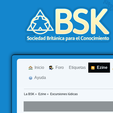
  Inicio
  Foro
Etiquetas
  Ezine
  Ayuda
La BSK
»
Ezine
»
Excursiones lúdicas