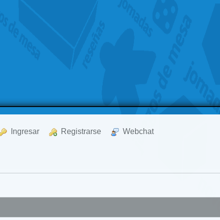
  Ingresar
  Registrarse
  Webchat