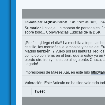
Enviado por:
Miguelón
Fecha:
16 de Enero de 2016, 12:4
Sumario:
Un viaje, un montón de personajes lúd
sobre todo... Convivencias Lúdicas de la BSK.
¡Por fin! ¡¡Llegó el día!! La mochila a tope, las 
castillo, las montañas, el embalse y hasta del Er
Madrid también. Y vuelo por las llanuras, leo lo
coincido con ferris en el tren, que si estoy ya en
pierdo otro tren y me subo al siguiente. Chucu, c
llegado!
Impresiones de Maese Xai, en este hilo
http://
Valoración: Este Artículo no ha sido valorado tod
Tweet