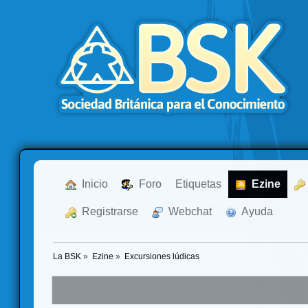
  Inicio
  Foro
Etiquetas
  Ezine
  Registrarse
  Webchat
  Ayuda
La BSK
»
Ezine
»
Excursiones lúdicas