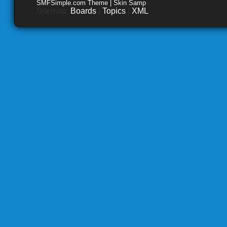
SMFSimple.com Theme | Skin Samp
Sitemap:
Boards
|
Topics
|
XML