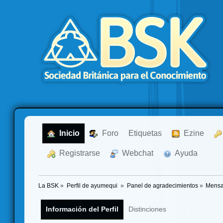
  Inicio
  Foro
Etiquetas
  Ezine
  Registrarse
  Webchat
  Ayuda
La BSK
»
Perfil de ayumequi 
»
Panel de agradecimientos
»
Mensa
Información del Perfil
Distinciones