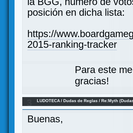
la BGG, número de voto
posición en dicha lista:
https://www.boardgameg
2015-ranking-tracker
Para este me
gracias!
3
LUDOTECA
/
Dudas de Reglas
/
Re:Myth (Duda
Buenas,