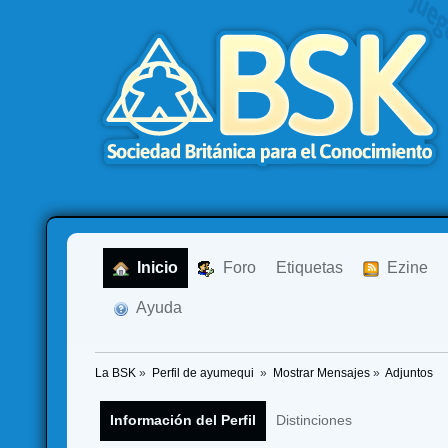
  Inicio
  Foro
Etiquetas
  Ezine
  Ayuda
La BSK
»
Perfil de ayumequi 
»
Mostrar Mensajes
»
Adjuntos
Información del Perfil
Distinciones