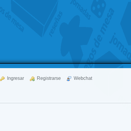
  Ingresar
  Registrarse
  Webchat