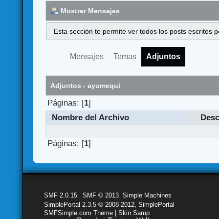
Mostrar Mensajes
Esta sección te permite ver todos los posts escritos
Mensajes
Temas
Adjuntos
Adjuntos - ayumequi
Páginas: [
1
]
Nombre del Archivo
Desc
Páginas: [
1
]
SMF 2.0.15
|
SMF © 2013
,
Simple Machines
SimplePortal 2.3.5 © 2008-2012, SimplePortal
SMFSimple.com Theme | Skin Samp