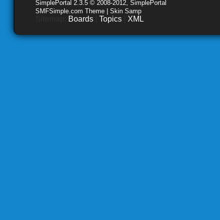
SimplePortal 2.3.5 © 2008-2012, SimplePortal
SMFSimple.com Theme | Skin Samp
Sitemap:
Boards
|
Topics
|
XML