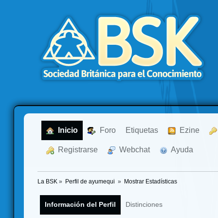
  Inicio
  Foro
Etiquetas
  Ezine
  Registrarse
  Webchat
  Ayuda
La BSK
»
Perfil de ayumequi 
»
Mostrar Estadísticas
Información del Perfil
Distinciones