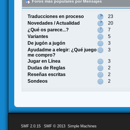
Foros más populares por Mensajes
Traducciones en proceso
23
Novedades / Actualidad
20
¿Qué os parece...?
7
Variantes
5
De jugón a jugón
3
Ayudadme a elegir: ¿Qué juego
3
me compro?
Jugar en Línea
3
Dudas de Reglas
2
Reseñas escritas
2
Sondeos
2
SMF 2.0.15
|
SMF © 2013
,
Simple Machines