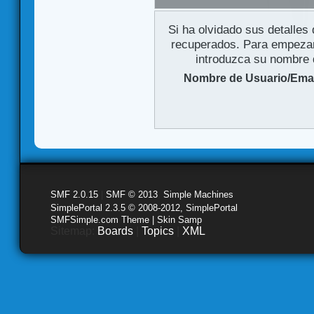
Si ha olvidado sus detalles
recuperados. Para empezar 
introduzca su nombre d
Nombre de Usuario/Emai
SMF 2.0.15
|
SMF © 2013
,
Simple Machines
SimplePortal 2.3.5 © 2008-2012, SimplePortal
SMFSimple.com Theme | Skin Samp
Sitemap:
Boards
|
Topics
|
XML