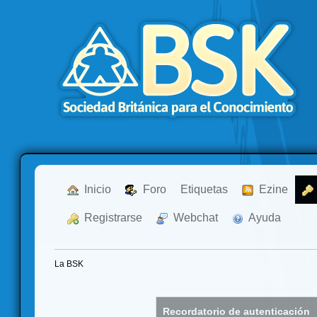
  Inicio
  Foro
Etiquetas
  Ezine
  Registrarse
  Webchat
  Ayuda
La BSK
Recordatorio de autenticación