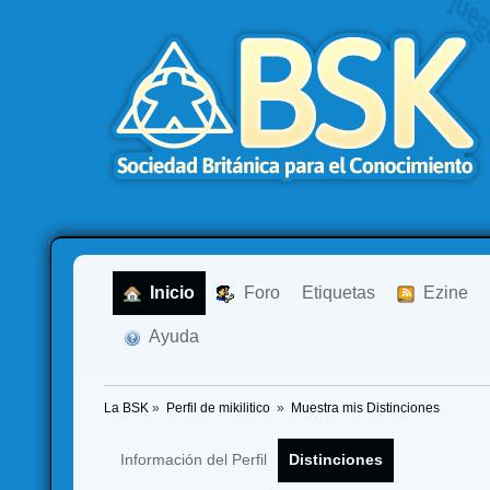
  Inicio
  Foro
Etiquetas
  Ezine
  Ayuda
La BSK
»
Perfil de mikilitico 
»
Muestra mis Distinciones
Información del Perfil
Distinciones