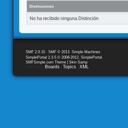
Distinciones
No ha recibido ninguna Distinción
SMF 2.0.15
|
SMF © 2013
,
Simple Machines
SimplePortal 2.3.5 © 2008-2012, SimplePortal
SMFSimple.com Theme | Skin Samp
Sitemap:
Boards
|
Topics
|
XML