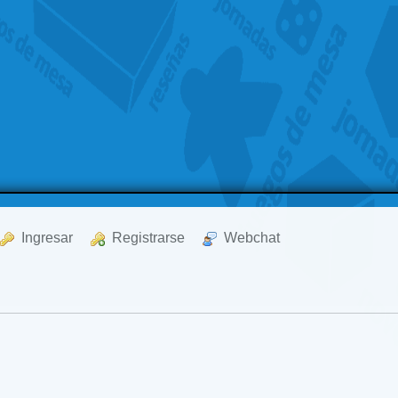
  Ingresar
  Registrarse
  Webchat