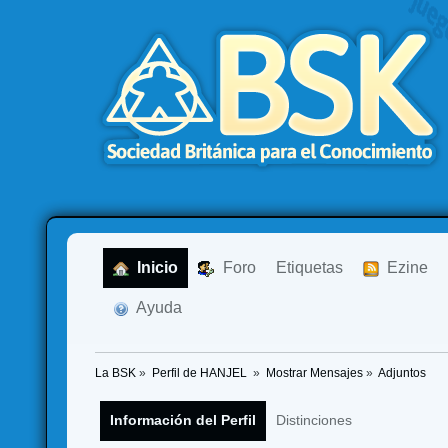
  Inicio
  Foro
Etiquetas
  Ezine
  Ayuda
La BSK
»
Perfil de HANJEL 
»
Mostrar Mensajes
»
Adjuntos
Información del Perfil
Distinciones