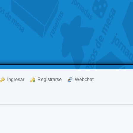
  Ingresar
  Registrarse
  Webchat