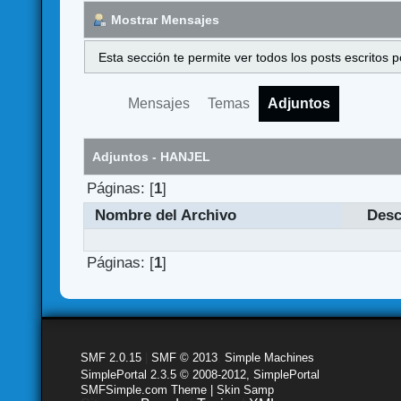
Mostrar Mensajes
Esta sección te permite ver todos los posts escritos
Mensajes
Temas
Adjuntos
Adjuntos - HANJEL
Páginas: [
1
]
Nombre del Archivo
Desc
Páginas: [
1
]
SMF 2.0.15
|
SMF © 2013
,
Simple Machines
SimplePortal 2.3.5 © 2008-2012, SimplePortal
SMFSimple.com Theme | Skin Samp