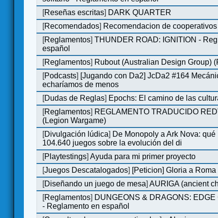
[
Reseñas escritas
]
DARK QUARTER
[
Recomendados
]
Recomendacion de cooperativos 
[
Reglamentos
]
THUNDER ROAD: IGNITION - Regl
español
[
Reglamentos
]
Rubout (Australian Design Group) 
[
Podcasts
]
[Jugando con Da2] JcDa2 #164 Mecáni
echaríamos de menos
[
Dudas de Reglas
]
Epochs: El camino de las cultu
[
Reglamentos
]
REGLAMENTO TRADUCIDO RED
(Legion Wargame)
[
Divulgación lúdica
]
De Monopoly a Ark Nova: qué
104.640 juegos sobre la evolución del di
[
Playtestings
]
Ayuda para mi primer proyecto
[
Juegos Descatalogados
]
[Peticion] Gloria a Roma
[
Diseñando un juego de mesa
]
AURIGA (ancient cha
[
Reglamentos
]
DUNGEONS & DRAGONS: EDGE 
- Reglamento en español