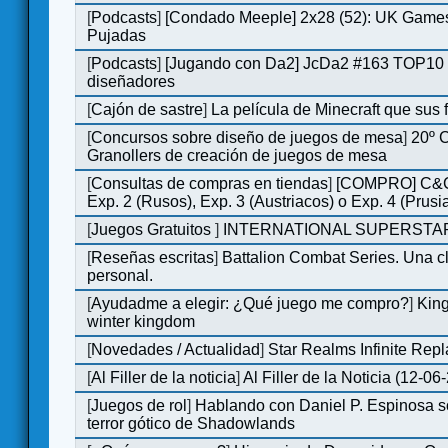
[
Podcasts
]
[Condado Meeple] 2x28 (52): UK Games
Pujadas
[
Podcasts
]
[Jugando con Da2] JcDa2 #163 TOP10 
diseñadores
[
Cajón de sastre
]
La película de Minecraft que sus 
[
Concursos sobre diseño de juegos de mesa
]
20º 
Granollers de creación de juegos de mesa
[
Consultas de compras en tiendas
]
[COMPRO] C&C
Exp. 2 (Rusos), Exp. 3 (Austriacos) o Exp. 4 (Prusi
[
Juegos Gratuitos
]
INTERNATIONAL SUPERSTAR
[
Reseñas escritas
]
Battalion Combat Series. Una cl
personal.
[
Ayudadme a elegir: ¿Qué juego me compro?
]
King
winter kingdom
[
Novedades / Actualidad
]
Star Realms Infinite Repl
[
Al Filler de la noticia
]
Al Filler de la Noticia (12-06
[
Juegos de rol
]
Hablando con Daniel P. Espinosa s
terror gótico de Shadowlands