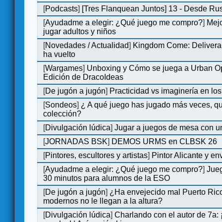
[
Podcasts
]
[Tres Flanquean Juntos] 13 - Desde Ru
[
Ayudadme a elegir: ¿Qué juego me compro?
]
Mejo
jugar adultos y niños
[
Novedades / Actualidad
]
Kingdom Come: Deliveran
ha vuelto
[
Wargames
]
Unboxing y Cómo se juega a Urban Op
Edición de DracoIdeas
[
De jugón a jugón
]
Practicidad vs imaginería en lo
[
Sondeos
]
¿ A qué juego has jugado más veces, qu
colección?
[
Divulgación lúdica
]
Jugar a juegos de mesa con u
[
JORNADAS BSK
]
DEMOS URMS en CLBSK 26
[
Pintores, escultores y artistas
]
Pintor Alicante y en
[
Ayudadme a elegir: ¿Qué juego me compro?
]
Jue
30 minutos para alumnos de la ESO
[
De jugón a jugón
]
¿Ha envejecido mal Puerto Rico
modernos no le llegan a la altura?
[
Divulgación lúdica
]
Charlando con el autor de 7a: