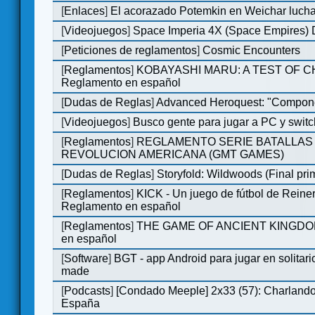
[
Enlaces
]
El acorazado Potemkin en Weichar lucha
[
Videojuegos
]
Space Imperia 4X (Space Empires) D
[
Peticiones de reglamentos
]
Cosmic Encounters
[
Reglamentos
]
KOBAYASHI MARU: A TEST OF 
Reglamento en español
[
Dudas de Reglas
]
Advanced Heroquest: "Compone
[
Videojuegos
]
Busco gente para jugar a PC y switc
[
Reglamentos
]
REGLAMENTO SERIE BATALLAS 
REVOLUCION AMERICANA (GMT GAMES)
[
Dudas de Reglas
]
Storyfold: Wildwoods (Final prim
[
Reglamentos
]
KICK - Un juego de fútbol de Reiner
Reglamento en español
[
Reglamentos
]
THE GAME OF ANCIENT KINGDOM
en español
[
Software
]
BGT - app Android para jugar en solitari
made
[
Podcasts
]
[Condado Meeple] 2x33 (57): Charlan
España