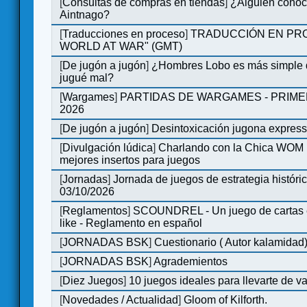
[
Consultas de compras en tiendas
]
¿Alguien conoce
Aintnago?
[
Traducciones en proceso
]
TRADUCCIÓN EN PRO
WORLD AT WAR" (GMT)
[
De jugón a jugón
]
¿Hombres Lobo es más simple q
jugué mal?
[
Wargames
]
PARTIDAS DE WARGAMES - PRIM
2026
[
De jugón a jugón
]
Desintoxicación jugona expres
[
Divulgación lúdica
]
Charlando con la Chica WOM | 
mejores insertos para juegos
[
Jornadas
]
Jornada de juegos de estrategia históri
03/10/2026
[
Reglamentos
]
SCOUNDREL - Un juego de cartas en
like - Reglamento en español
[
JORNADAS BSK
]
Cuestionario ( Autor kalamidad
[
JORNADAS BSK
]
Agrademientos
[
Diez Juegos
]
10 juegos ideales para llevarte de 
[
Novedades / Actualidad
]
Gloom of Kilforth.