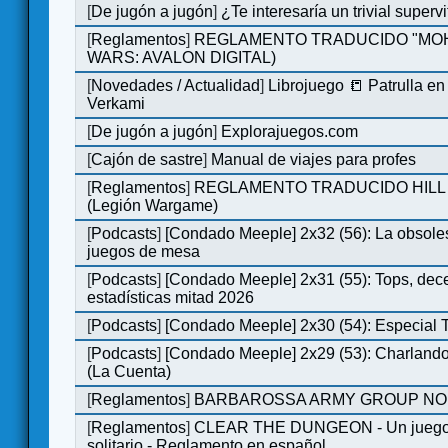
[
De jugón a jugón
]
¿Te interesaría un trivial super
[
Reglamentos
]
REGLAMENTO TRADUCIDO "MOH
WARS: AVALON DIGITAL)
[
Novedades / Actualidad
]
Librojuego 📒 Patrulla en
Verkami
[
De jugón a jugón
]
Explorajuegos.com
[
Cajón de sastre
]
Manual de viajes para profes
[
Reglamentos
]
REGLAMENTO TRADUCIDO HILL
(Legión Wargame)
[
Podcasts
]
[Condado Meeple] 2x32 (56): La obsole
juegos de mesa
[
Podcasts
]
[Condado Meeple] 2x31 (55): Tops, dec
estadísticas mitad 2026
[
Podcasts
]
[Condado Meeple] 2x30 (54): Especial
[
Podcasts
]
[Condado Meeple] 2x29 (53): Charlando
(La Cuenta)
[
Reglamentos
]
BARBAROSSA ARMY GROUP NO
[
Reglamentos
]
CLEAR THE DUNGEON - Un juego 
solitario - Reglamento en español