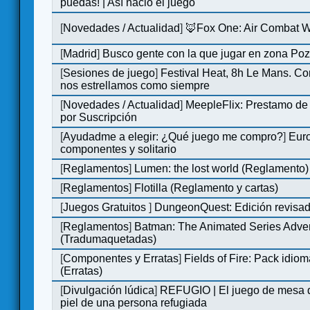
puedas! | Así nació el juego
[
Novedades / Actualidad
]
🦊Fox One: Air Combat 
[
Madrid
]
Busco gente con la que jugar en zona Po
[
Sesiones de juego
]
Festival Heat, 8h Le Mans. C
nos estrellamos como siempre
[
Novedades / Actualidad
]
MeepleFlix: Prestamo de
por Suscripción
[
Ayudadme a elegir: ¿Qué juego me compro?
]
Eur
componentes y solitario
[
Reglamentos
]
Lumen: the lost world (Reglamento)
[
Reglamentos
]
Flotilla (Reglamento y cartas)
[
Juegos Gratuitos
]
DungeonQuest: Edición revisad
[
Reglamentos
]
Batman: The Animated Series Adve
(Tradumaquetadas)
[
Componentes y Erratas
]
Fields of Fire: Pack id
(Erratas)
[
Divulgación lúdica
]
REFUGIO | El juego de mesa q
piel de una persona refugiada