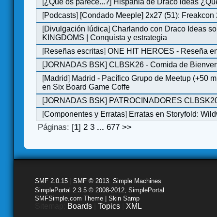
[
¿Qué os parece...?
]
Hispania de Draco ideas ¿Qu
[
Podcasts
]
[Condado Meeple] 2x27 (51): Freakcon
[
Divulgación lúdica
]
Charlando con Draco Ideas s
KINGDOMS | Conquista y estrategia
[
Reseñas escritas
]
ONE HIT HEROES - Reseña en 
[
JORNADAS BSK
]
CLBSK26 - Comida de Bienve
[
Madrid
]
Madrid - Pacífico Grupo de Meetup (+50 
en Six Board Game Coffe
[
JORNADAS BSK
]
PATROCINADORES CLBSK2
[
Componentes y Erratas
]
Erratas en Storyfold: Wi
Páginas: [
1
]
2
3
...
677
>>
SMF 2.0.15
|
SMF © 2013
,
Simple Machines
SimplePortal 2.3.5 © 2008-2012, SimplePortal
SMFSimple.com Theme | Skin Samp
Sitemap:
Boards
|
Topics
|
XML