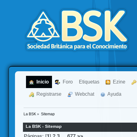
  Inicio
  Foro
Etiquetas
  Ezine
  Registrarse
  Webchat
  Ayuda
La BSK
»
Sitemap
La BSK - Sitemap
Páginas: [
1
]
2
3
...
677
>>