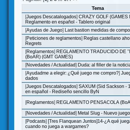
Tema
[
Juegos Descatalogados
]
CRAZY GOLF (GAMES Ma
Reglamento en español - Tablero original
[
Ayudas de Juego
]
Last bastion medidas de comp
[
Peticiones de reglamentos
]
Reglas castellano aho
Regrets
[
Reglamentos
]
REGLAMENTO TRADUCIDO DE 
(BoAR) (GMT GAMES)
[
Novedades / Actualidad
]
Duda: al filler de la notici
[
Ayudadme a elegir: ¿Qué juego me compro?
]
Jueg
dados
[
Juegos Descatalogados
]
SAXUM (Sid Sackson - 
en español - Rediseño sencillo ByN
[
Reglamentos
]
REGLAMENTO PENSACOLA (BoA
[
Novedades / Actualidad
]
Metal Slug - Nuevo jueg
[
Podcasts
]
[Tres Flanquean Juntos]14-¿A qué jue
cuando no juega a wargames?