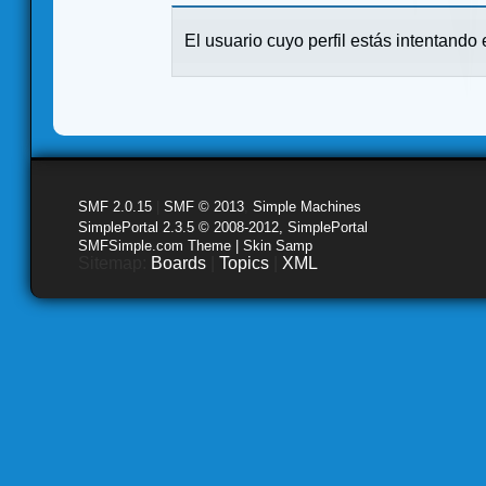
El usuario cuyo perfil estás intentando e
SMF 2.0.15
|
SMF © 2013
,
Simple Machines
SimplePortal 2.3.5 © 2008-2012, SimplePortal
SMFSimple.com Theme | Skin Samp
Sitemap:
Boards
|
Topics
|
XML