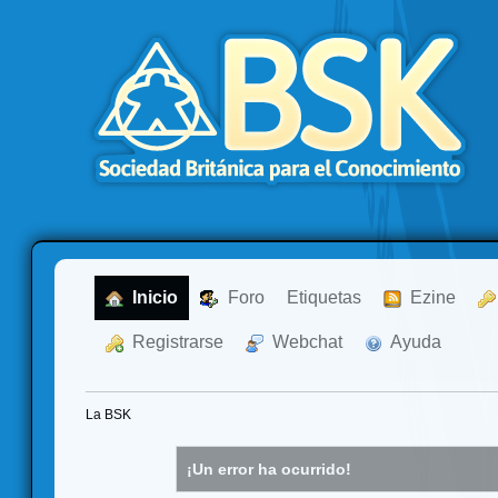
  Inicio
  Foro
Etiquetas
  Ezine
  Registrarse
  Webchat
  Ayuda
La BSK
¡Un error ha ocurrido!