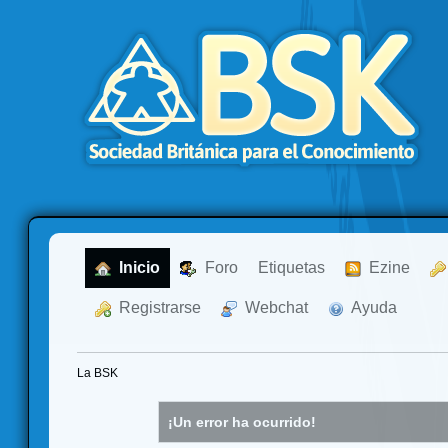
  Inicio
  Foro
Etiquetas
  Ezine
  Registrarse
  Webchat
  Ayuda
La BSK
¡Un error ha ocurrido!