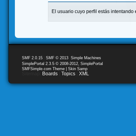
El usuario cuyo perfil estás intentando e
SMF 2.0.15
|
SMF © 2013
,
Simple Machines
SimplePortal 2.3.5 © 2008-2012, SimplePortal
SMFSimple.com Theme | Skin Samp
Sitemap:
Boards
|
Topics
|
XML