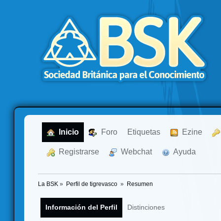
  Inicio
  Foro
Etiquetas
  Ezine
  Registrarse
  Webchat
  Ayuda
La BSK
»
Perfil de tigrevasco 
»
Resumen
Información del Perfil
Distinciones