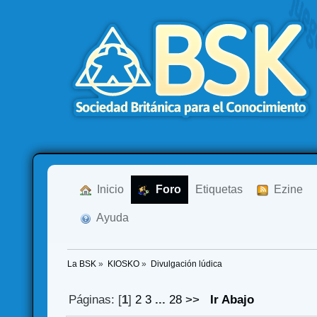
  Inicio
  Foro
Etiquetas
  Ezine
  Ayuda
La BSK
»
KIOSKO
»
Divulgación lúdica
Páginas: [
1
]
2
3
...
28
>>
Ir Abajo