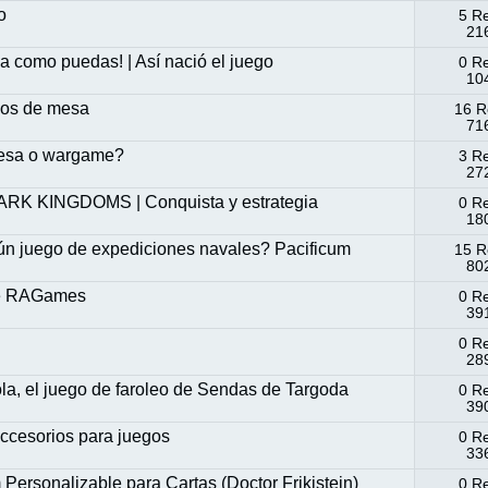
o
5 R
216
a como puedas! | Así nació el juego
0 R
104
egos de mesa
16 R
716
 mesa o wargame?
3 R
272
DARK KINGDOMS | Conquista y estrategia
0 R
180
gún juego de expediciones navales? Pacificum
15 R
802
de RAGames
0 R
391
0 R
289
la, el juego de faroleo de Sendas de Targoda
0 R
390
 Accesorios para juegos
0 R
336
ersonalizable para Cartas (Doctor Frikistein)
0 R