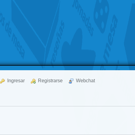
  Ingresar
  Registrarse
  Webchat