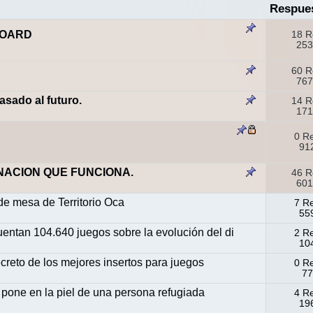
Respue
BOARD
18 R
253
60 R
767
sado al futuro.
14 R
171
0 R
912
NACION QUE FUNCIONA.
46 R
601
 de mesa de Territorio Oca
7 R
559
entan 104.640 juegos sobre la evolución del di
2 R
104
reto de los mejores insertos para juegos
0 R
77
pone en la piel de una persona refugiada
4 R
196