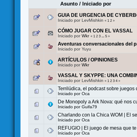
Asunto
/
Iniciado por
GUIA DE URGENCIA DE CYBER
Iniciado por LevMishkin
«
1
2
»
CÓMO JUGAR CON EL VASSAL
Iniciado por
Wkr
«
1
2
3
...
5
»
Aventuras conversacionales del pa
Iniciado por Yuyu
ARTÍCULOS / OPINIONES
Iniciado por
Wkr
VASSAL Y SKYPPE: UNA COMBI
Iniciado por LevMishkin
«
1
2
3
4
»
Terrilúdica, el podcast sobre juegos
Iniciado por
Oca
De Monopoly a Ark Nova: qué nos cu
Iniciado por
Guifa79
Charlando con la Chica WOM | El sec
Iniciado por
Oca
REFUGIO | El juego de mesa que te 
Iniciado por
Oca