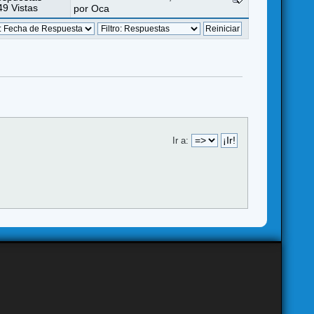
9 Vistas
por
Oca
Ir a: