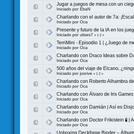
Jugar a juegos de mesa con un cieg
Iniciado por
EbaN
Charlando con el autor de 7a: ¡Escal
Iniciado por
Oca
Presente y futuro de la IA en los ju
Iniciado por
ulises7
«
1
2
»
TerriMini - Episodio 1 | ¿Juego de
Iniciado por
Oca
Charlando con Draco Ideas sobre 
Iniciado por
Oca
500 años del viaje de Elcano, ¿nin
Iniciado por
josrive
«
1
2
»
Charlando con Roberto Alhambra 
Iniciado por
Oca
Charlando con Álvaro de Iris Games
Iniciado por
Oca
Charlando con Damián | Así es Disjo
Iniciado por
Oca
Charlando con Doctor Frikistein 🧪 |
Iniciado por
Oca
Unboxing Deckforge Binder – Álbum P