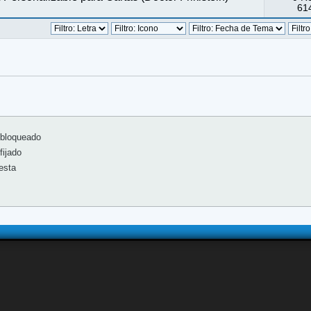
614
bloqueado
ijado
esta