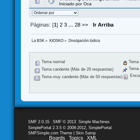
Iniciado por
Oca
Páginas: [
1
]
2
3
...
28
>>
Ir Arriba
La BSK
»
KIOSKO
»
Divulgación lúdica
Tema normal
Tema 
Tema f
Tema candente (Más de 20 respuestas)
Encu
Tema muy candente (Más de 50 respuestas)
SMF 2.0.15
|
SMF © 2013
,
Simple Machines
SimplePortal 2.3.5 © 2008-2012, SimplePortal
SMFSimple.com Theme | Skin Samp
Sitemap:
Boards
|
Topics
|
XML