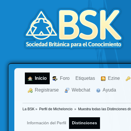
  Inicio
  Foro
Etiquetas
  Ezine
  Registrarse
  Webchat
  Ayuda
La BSK
»
Perfil de Micheloncio 
»
Muestra todas las Distinciones d
Información del Perfil
Distinciones