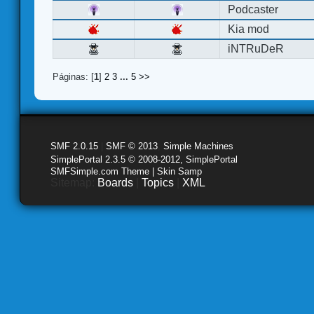
Podcaster
Kia mod
iNTRuDeR
Páginas: [
1
]
2
3
...
5
>>
SMF 2.0.15
|
SMF © 2013
,
Simple Machines
SimplePortal 2.3.5 © 2008-2012, SimplePortal
SMFSimple.com Theme | Skin Samp
Sitemap:
Boards
|
Topics
|
XML