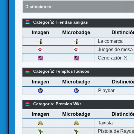
Distinciones
Categoría: Tiendas amigas
Imagen
Microbadge
Distinció
La comarca
Juegos de mesa
Generación X
Categoría: Templos lúdicos
Imagen
Microbadge
Distinció
Playbar
Categoría: Premios Wkr
Imagen
Microbadge
Distinció
Taxista
Pistola de Rayo