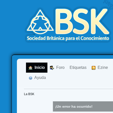
  Inicio
  Foro
Etiquetas
  Ezine
  Ayuda
La BSK
¡Un error ha ocurrido!