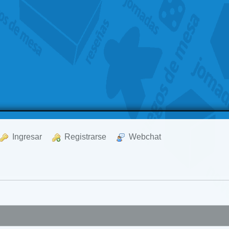
  Ingresar
  Registrarse
  Webchat