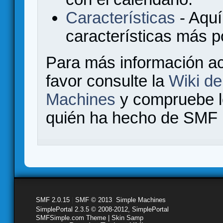
Características
- Aquí
características más 
Para más información a
favor consulte la
Wiki d
Machines
y compruebe 
quién ha hecho de SMF l
SMF 2.0.15
|
SMF © 2013
,
Simple Machines
SimplePortal 2.3.5 © 2008-2012, SimplePortal
SMFSimple.com Theme | Skin Samp