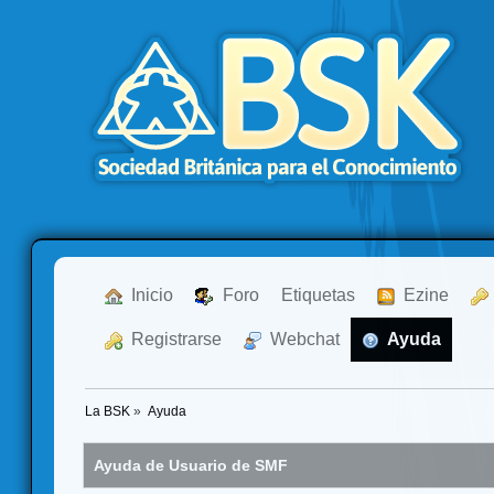
  Inicio
  Foro
Etiquetas
  Ezine
  Registrarse
  Webchat
  Ayuda
La BSK
»
Ayuda
Ayuda de Usuario de SMF