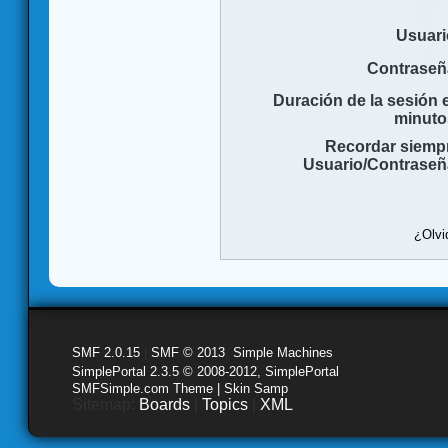
Usuari
Contraseñ
Duración de la sesión 
minuto
Recordar siemp
Usuario/Contraseñ
¿Olvi
SMF 2.0.15
|
SMF © 2013
,
Simple Machines
SimplePortal 2.3.5 © 2008-2012, SimplePortal
SMFSimple.com Theme | Skin Samp
Sitemap:
Boards
|
Topics
|
XML