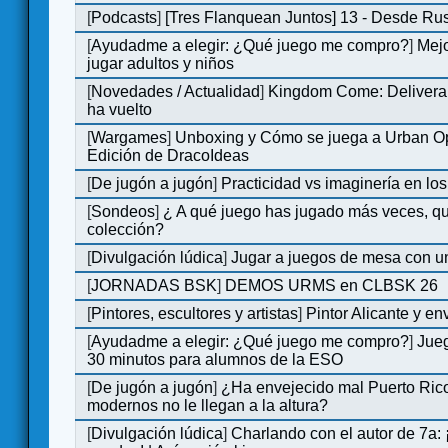
[
Podcasts
]
[Tres Flanquean Juntos] 13 - Desde Ru
[
Ayudadme a elegir: ¿Qué juego me compro?
]
Mejo
jugar adultos y niños
[
Novedades / Actualidad
]
Kingdom Come: Deliveran
ha vuelto
[
Wargames
]
Unboxing y Cómo se juega a Urban Op
Edición de DracoIdeas
[
De jugón a jugón
]
Practicidad vs imaginería en lo
[
Sondeos
]
¿ A qué juego has jugado más veces, qu
colección?
[
Divulgación lúdica
]
Jugar a juegos de mesa con u
[
JORNADAS BSK
]
DEMOS URMS en CLBSK 26
[
Pintores, escultores y artistas
]
Pintor Alicante y en
[
Ayudadme a elegir: ¿Qué juego me compro?
]
Jue
30 minutos para alumnos de la ESO
[
De jugón a jugón
]
¿Ha envejecido mal Puerto Rico
modernos no le llegan a la altura?
[
Divulgación lúdica
]
Charlando con el autor de 7a: