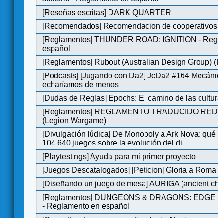
[
Reseñas escritas
]
DARK QUARTER
[
Recomendados
]
Recomendacion de cooperativos 
[
Reglamentos
]
THUNDER ROAD: IGNITION - Regl
español
[
Reglamentos
]
Rubout (Australian Design Group) 
[
Podcasts
]
[Jugando con Da2] JcDa2 #164 Mecáni
echaríamos de menos
[
Dudas de Reglas
]
Epochs: El camino de las cultu
[
Reglamentos
]
REGLAMENTO TRADUCIDO RED
(Legion Wargame)
[
Divulgación lúdica
]
De Monopoly a Ark Nova: qué
104.640 juegos sobre la evolución del di
[
Playtestings
]
Ayuda para mi primer proyecto
[
Juegos Descatalogados
]
[Peticion] Gloria a Roma
[
Diseñando un juego de mesa
]
AURIGA (ancient cha
[
Reglamentos
]
DUNGEONS & DRAGONS: EDGE 
- Reglamento en español