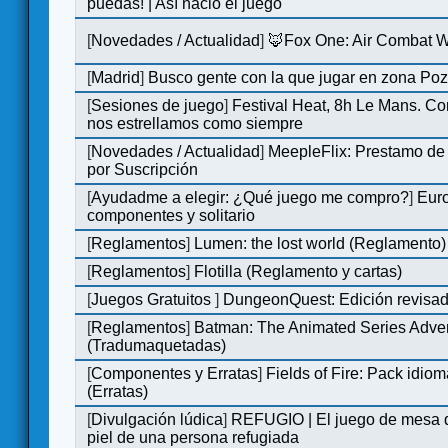
puedas! | Así nació el juego
[
Novedades / Actualidad
]
🦊Fox One: Air Combat 
[
Madrid
]
Busco gente con la que jugar en zona Po
[
Sesiones de juego
]
Festival Heat, 8h Le Mans. C
nos estrellamos como siempre
[
Novedades / Actualidad
]
MeepleFlix: Prestamo de
por Suscripción
[
Ayudadme a elegir: ¿Qué juego me compro?
]
Eur
componentes y solitario
[
Reglamentos
]
Lumen: the lost world (Reglamento)
[
Reglamentos
]
Flotilla (Reglamento y cartas)
[
Juegos Gratuitos
]
DungeonQuest: Edición revisad
[
Reglamentos
]
Batman: The Animated Series Adve
(Tradumaquetadas)
[
Componentes y Erratas
]
Fields of Fire: Pack id
(Erratas)
[
Divulgación lúdica
]
REFUGIO | El juego de mesa q
piel de una persona refugiada