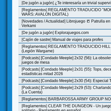
[
De jugón a jugón
]
¿Te interesaría un trivial super
[
Reglamentos
]
REGLAMENTO TRADUCIDO "MOH
WARS: AVALON DIGITAL)
[
Novedades / Actualidad
]
Librojuego 📒 Patrulla en
Verkami
[
De jugón a jugón
]
Explorajuegos.com
[
Cajón de sastre
]
Manual de viajes para profes
[
Reglamentos
]
REGLAMENTO TRADUCIDO HILL
(Legión Wargame)
[
Podcasts
]
[Condado Meeple] 2x32 (56): La obsole
juegos de mesa
[
Podcasts
]
[Condado Meeple] 2x31 (55): Tops, dec
estadísticas mitad 2026
[
Podcasts
]
[Condado Meeple] 2x30 (54): Especial
[
Podcasts
]
[Condado Meeple] 2x29 (53): Charlando
(La Cuenta)
[
Reglamentos
]
BARBAROSSA ARMY GROUP NO
[
Reglamentos
]
CLEAR THE DUNGEON - Un juego 
solitario - Reglamento en español