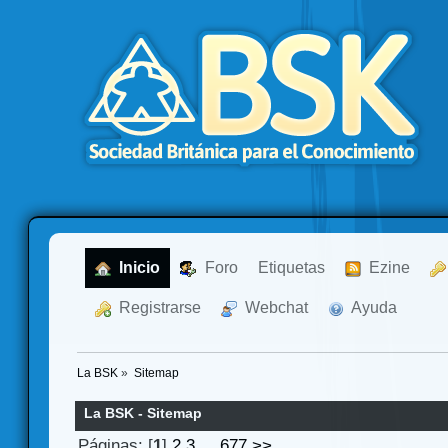
  Inicio
  Foro
Etiquetas
  Ezine
  Registrarse
  Webchat
  Ayuda
La BSK
»
Sitemap
La BSK - Sitemap
Páginas: [
1
]
2
3
...
677
>>