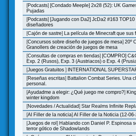
[
Podcasts
]
[Condado Meeple] 2x28 (52): UK Games
Pujadas
[
Podcasts
]
[Jugando con Da2] JcDa2 #163 TOP10 
diseñadores
[
Cajón de sastre
]
La película de Minecraft que sus 
[
Concursos sobre diseño de juegos de mesa
]
20º 
Granollers de creación de juegos de mesa
[
Consultas de compras en tiendas
]
[COMPRO] C&C
Exp. 2 (Rusos), Exp. 3 (Austriacos) o Exp. 4 (Prusi
[
Juegos Gratuitos
]
INTERNATIONAL SUPERSTAR
[
Reseñas escritas
]
Battalion Combat Series. Una cl
personal.
[
Ayudadme a elegir: ¿Qué juego me compro?
]
King
winter kingdom
[
Novedades / Actualidad
]
Star Realms Infinite Repl
[
Al Filler de la noticia
]
Al Filler de la Noticia (12-06
[
Juegos de rol
]
Hablando con Daniel P. Espinosa s
terror gótico de Shadowlands