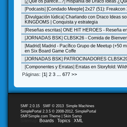
[
¿Qué os parece...?
]
Hispania de Draco ideas ¿Qu
[
Podcasts
]
[Condado Meeple] 2x27 (51): Freakcon
[
Divulgación lúdica
]
Charlando con Draco Ideas s
KINGDOMS | Conquista y estrategia
[
Reseñas escritas
]
ONE HIT HEROES - Reseña en 
[
JORNADAS BSK
]
CLBSK26 - Comida de Bienve
[
Madrid
]
Madrid - Pacífico Grupo de Meetup (+50 
en Six Board Game Coffe
[
JORNADAS BSK
]
PATROCINADORES CLBSK2
[
Componentes y Erratas
]
Erratas en Storyfold: Wi
Páginas: [
1
]
2
3
...
677
>>
SMF 2.0.15
|
SMF © 2013
,
Simple Machines
SimplePortal 2.3.5 © 2008-2012, SimplePortal
SMFSimple.com Theme | Skin Samp
Sitemap:
Boards
|
Topics
|
XML