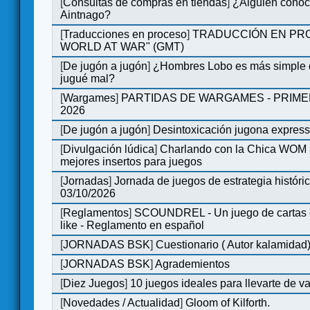
[
Consultas de compras en tiendas
]
¿Alguien conoce
Aintnago?
[
Traducciones en proceso
]
TRADUCCIÓN EN PRO
WORLD AT WAR" (GMT)
[
De jugón a jugón
]
¿Hombres Lobo es más simple q
jugué mal?
[
Wargames
]
PARTIDAS DE WARGAMES - PRIM
2026
[
De jugón a jugón
]
Desintoxicación jugona expres
[
Divulgación lúdica
]
Charlando con la Chica WOM | 
mejores insertos para juegos
[
Jornadas
]
Jornada de juegos de estrategia históri
03/10/2026
[
Reglamentos
]
SCOUNDREL - Un juego de cartas en
like - Reglamento en español
[
JORNADAS BSK
]
Cuestionario ( Autor kalamidad
[
JORNADAS BSK
]
Agrademientos
[
Diez Juegos
]
10 juegos ideales para llevarte de 
[
Novedades / Actualidad
]
Gloom of Kilforth.