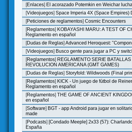
[
Enlaces
]
El acorazado Potemkin en Weichar lucha
[
Videojuegos
]
Space Imperia 4X (Space Empires) D
[
Peticiones de reglamentos
]
Cosmic Encounters
[
Reglamentos
]
KOBAYASHI MARU: A TEST OF 
Reglamento en español
[
Dudas de Reglas
]
Advanced Heroquest: "Compone
[
Videojuegos
]
Busco gente para jugar a PC y switc
[
Reglamentos
]
REGLAMENTO SERIE BATALLAS 
REVOLUCION AMERICANA (GMT GAMES)
[
Dudas de Reglas
]
Storyfold: Wildwoods (Final prim
[
Reglamentos
]
KICK - Un juego de fútbol de Reiner
Reglamento en español
[
Reglamentos
]
THE GAME OF ANCIENT KINGDOM
en español
[
Software
]
BGT - app Android para jugar en solitari
made
[
Podcasts
]
[Condado Meeple] 2x33 (57): Charlan
España