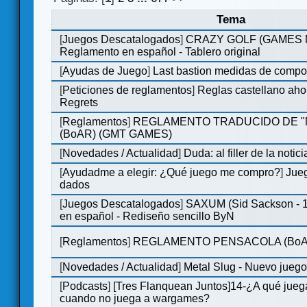
Tema
[
Juegos Descatalogados
]
CRAZY GOLF (GAMES Ma
Reglamento en español - Tablero original
[
Ayudas de Juego
]
Last bastion medidas de comp
[
Peticiones de reglamentos
]
Reglas castellano aho
Regrets
[
Reglamentos
]
REGLAMENTO TRADUCIDO DE 
(BoAR) (GMT GAMES)
[
Novedades / Actualidad
]
Duda: al filler de la notici
[
Ayudadme a elegir: ¿Qué juego me compro?
]
Jueg
dados
[
Juegos Descatalogados
]
SAXUM (Sid Sackson - 
en español - Rediseño sencillo ByN
[
Reglamentos
]
REGLAMENTO PENSACOLA (BoA
[
Novedades / Actualidad
]
Metal Slug - Nuevo jueg
[
Podcasts
]
[Tres Flanquean Juntos]14-¿A qué jue
cuando no juega a wargames?