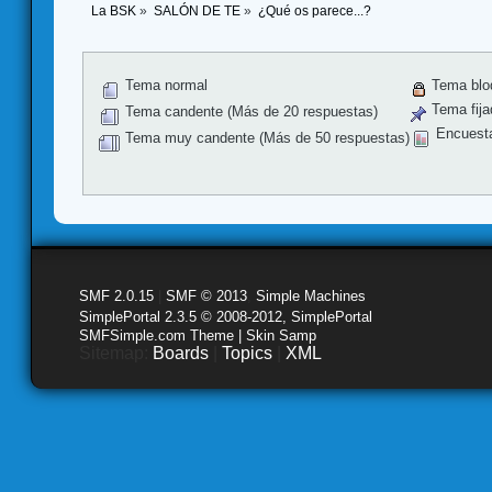
La BSK
»
SALÓN DE TE
»
¿Qué os parece...?
Tema normal
Tema blo
Tema fija
Tema candente (Más de 20 respuestas)
Encuest
Tema muy candente (Más de 50 respuestas)
SMF 2.0.15
|
SMF © 2013
,
Simple Machines
SimplePortal 2.3.5 © 2008-2012, SimplePortal
SMFSimple.com Theme | Skin Samp
Sitemap:
Boards
|
Topics
|
XML