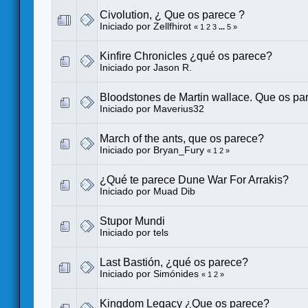
Civolution, ¿ Que os parece ?
Iniciado por
Zellfhirot
«
1
2
3
...
5
»
Kinfire Chronicles ¿qué os parece?
Iniciado por
Jason R.
Bloodstones de Martin wallace. Que os pa
Iniciado por
Maverius32
March of the ants, que os parece?
Iniciado por
Bryan_Fury
«
1
2
»
¿Qué te parece Dune War For Arrakis?
Iniciado por
Muad Dib
Stupor Mundi
Iniciado por
tels
Last Bastión, ¿qué os parece?
Iniciado por
Simónides
«
1
2
»
Kingdom Legacy ¿Que os parece?