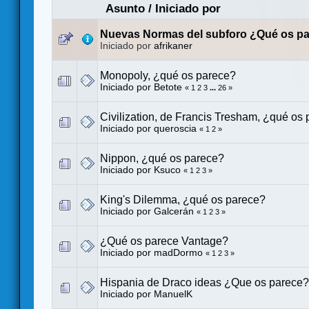
Asunto
/
Iniciado por
Nuevas Normas del subforo ¿Qué os p
Iniciado por
afrikaner
Monopoly, ¿qué os parece?
Iniciado por
Betote
«
1
2
3
...
26
»
Civilization, de Francis Tresham, ¿qué os
Iniciado por
queroscia
«
1
2
»
Nippon, ¿qué os parece?
Iniciado por
Ksuco
«
1
2
3
»
King's Dilemma, ¿qué os parece?
Iniciado por
Galcerán
«
1
2
3
»
¿Qué os parece Vantage?
Iniciado por
madDormo
«
1
2
3
»
Hispania de Draco ideas ¿Que os parece?
Iniciado por
ManuelK