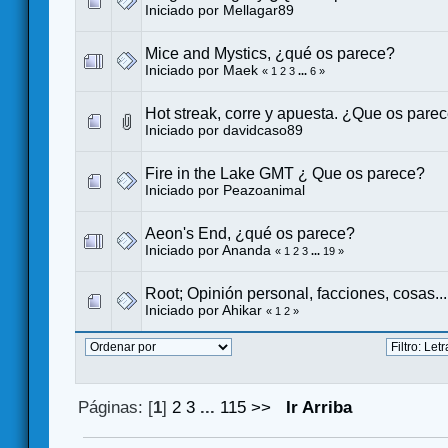
Iniciado por
Mellagar89
Mice and Mystics, ¿qué os parece?
Iniciado por
Maek
«
1
2
3
...
6
»
Hot streak, corre y apuesta. ¿Que os pare
Iniciado por
davidcaso89
Fire in the Lake GMT ¿ Que os parece?
Iniciado por
Peazoanimal
Aeon's End, ¿qué os parece?
Iniciado por
Ananda
«
1
2
3
...
19
»
Root; Opinión personal, facciones, cosas...
Iniciado por
Ahikar
«
1
2
»
Páginas: [
1
]
2
3
...
115
>>
Ir Arriba