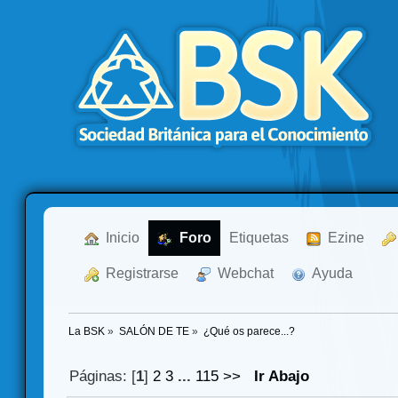
  Inicio
  Foro
Etiquetas
  Ezine
  Registrarse
  Webchat
  Ayuda
La BSK
»
SALÓN DE TE
»
¿Qué os parece...?
Páginas: [
1
]
2
3
...
115
>>
Ir Abajo